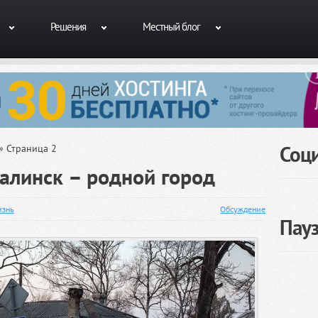
Решения
Местный блог
Соц
» Страница 2
линск – родной город
знь
Обсуждение
Пау