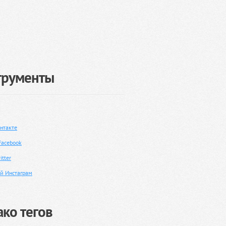
трументы
нтакте
Facebook
tter
й Инстаграм
ко тегов