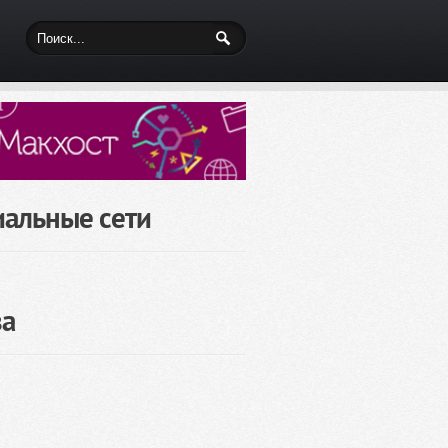
иальные сети
за