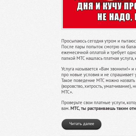
Просыпаюсь сегодня утром и пытаюсь
После пары попыток смотрю на балан
ежемесячной оплатой и требует одно
палкой МТС нашлась платная услуга, 
Услуга называется «Вам звонили!» и 
про новые условия и не спрашивает у
Такое поведение МТС можно назвать
(воровство, хитрость, умалчивание),
МТС».
Проверьте свои платные услуги, кот
вам.
МТС, ты растраиваешь таким от
Читать далее