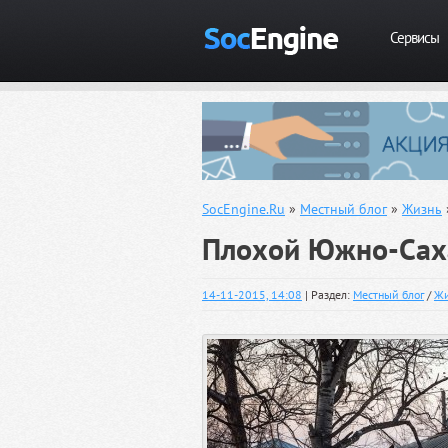
Сервисы
SocEngine.Ru
»
Местный блог
»
Жизнь
Плохой Южно-Саха
14-11-2015, 14:08
| Раздел:
Местный блог
/
Жи