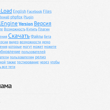
Load
English
Files
Facebook
phpfox
Oxwall
Plugin
lEngine
Версия
Version
те
Возможность
Купить
Плагин
Скачать
Файлы
ения
бета
ерсии
видео
возможности
демо
ения
которые
могут
может
можете
обновление
пользователей
релиз
атели
пользователям
ной
также
тестирование
через
чтобы
ь все теги
лама
}