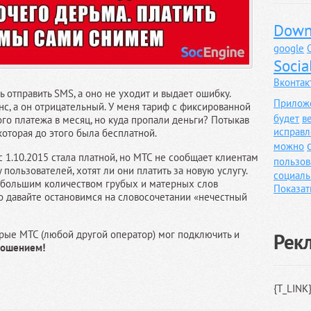
Down
google
Socia
Вконтак
 отправить SMS, а оно не уходит и выдает ошибку.
Прилож
с, а он отрицательный. У меня тариф с фиксированной
будет
в
го платежа в месяц, но куда пропали деньги? Потыкав
исправл
которая до этого была бесплатной.
можно
с 1.10.2015 стала платной, но МТС не сообщает клиентам
пользов
 пользователей, хотят ли они платить за новую услугу.
социаль
 большим количеством грубых и матерных слов
Показат
 но давайте остановимся на словосочетании «нечестный
орые МТС (любой другой оператор) мог подключить и
Рек
ношением!
{T_LINK