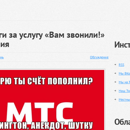
и за услугу «Вам звонили!»
ния
Инс
нь
Обсуждение
RSS
Мы ВКо
Мы на 
Наш Twi
Местны
Обла