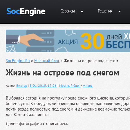
Сервисы
Решения
SocEngine.Ru
»
Местный блог
» Жизнь на острове под снегом
Жизнь на острове под снегом
Автор:
Виктор
|
8-01-2015, 17:06
|
Местный блог
/
Жизнь
Выбрался сегодня на прогулку после снежного циклона, которы
более суток. К обеду были очищены основные направления дорог
почти везде полностью под снегом и движение возможно только
для Южно-Сахалинска.
Далее фотографии с описанием.