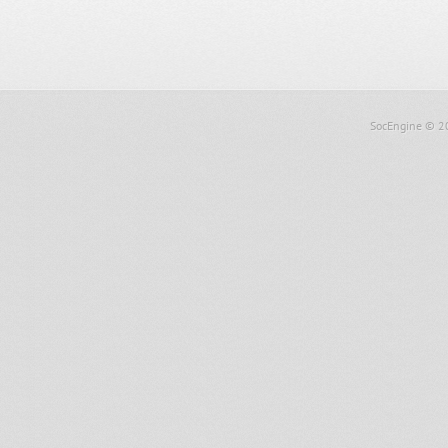
SocEngine
© 2