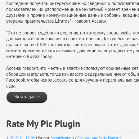
последние получали интересующие их сведения о пользователя
пользователей, их расположении в конкретный момент времени,
друзьями и прочие коммуникационные данные собраны воедино
стороны правительства Штатов", - говорит Ассанж.
"Это не вопрос судебного решения, по которому спецслужбы по
данных для использования в своих интересах. Доступ был изнач
правительство США как никогда заинтересовано в этих данных, 
момент времени начать оказывать давление на неугодных ему люд
интервью Russia Today.
Ассанж говорит, что местные власти используют социальные сет
сбора доказательств, тогда как власти федеральные имеют обши
Facebook, чтобы использовать ее для изучения персональных с
суда.
Читать далее
Rate My Pic Plugin
4-05-2011, 18:09
| Раздел:
SocialEngine 4
/
Плагины для SocialEngine 4