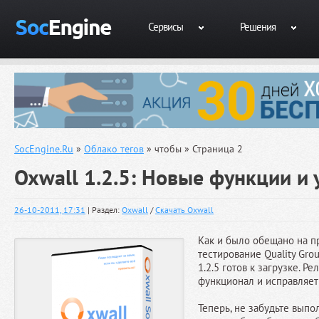
Сервисы
Решения
SocEngine.Ru
»
Облако тегов
» чтобы » Страница 2
Oxwall 1.2.5: Новые функции и
26-10-2011, 17:31
| Раздел:
Oxwall
/
Скачать Oxwall
Как и было обещано на п
тестирование Quality Gro
1.2.5 готов к загрузке. Р
функционал и исправляет
Теперь, не забудьте вып