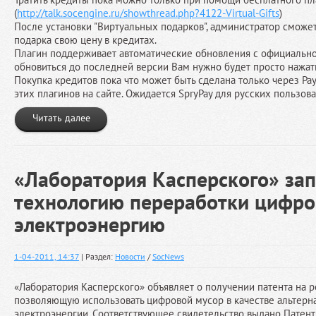
(
http://talk.socengine.ru/showthread.php?4122-Virtual-Gifts
)
После установки "Виртуальных подарков", администратор сможет
подарка свою цену в кредитах.
Плагин поддерживает автоматические обновления с официальног
обновиться до последней версии Вам нужно будет просто нажат
Покупка кредитов пока что может быть сделана только через Pay
этих плагинов на сайте. Ожидается SpryPay для русских пользова
Читать далее
«Лаборатория Касперского» за
технологию переработки цифро
электроэнергию
1-04-2011, 14:37
| Раздел:
Новости
/
SocNews
«Лаборатория Касперского» объявляет о получении патента на
позволяющую использовать цифровой мусор в качестве альтерн
электроэнергии. Соответствующее свидетельство выдано Патен