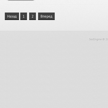
Назад
1
2
Вперед
SocEngine
© 2