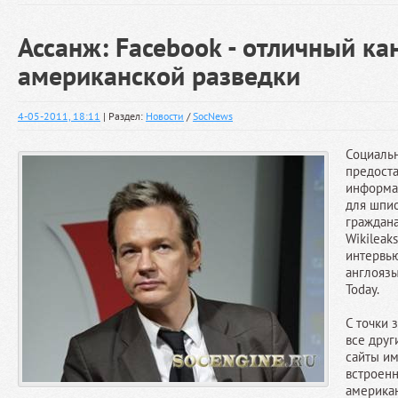
Ассанж: Facebook - отличный ка
американской разведки
4-05-2011, 18:11
| Раздел:
Новости
/
SocNews
Социальн
предост
информа
для шпи
граждана
Wikileak
интервь
англоязы
Today.
С точки 
все друг
сайты и
встроен
американ