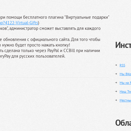
при помощи бесплатного плагина "Виртуальные подарки"
hp?4122-Virtual-Gifts
)
ков", администратор сможет выставлять для каждого
 обновления с официального сайта. Для того чтобы
Инс
 нужно будет просто нажать кнопку!
ь сделана только через PayPal и CCBill при наличии
pryPay для русских пользователей.
RSS
Мы ВКо
Мы на 
Наш Twi
Местны
Обла