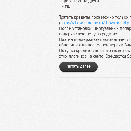
- приглашение друга
- и тд.
Тратить кредиты пока можно только 
(
http://talk.socengine.ru/showthread.p
После установки "Виртуальных подар
подарка свою цену в кредитах.
Плагин поддерживает автоматические
обновиться до последней версии Вам
Покупка кредитов пока что может быт
этих плагинов на сайте. Ожидается S
Читать далее