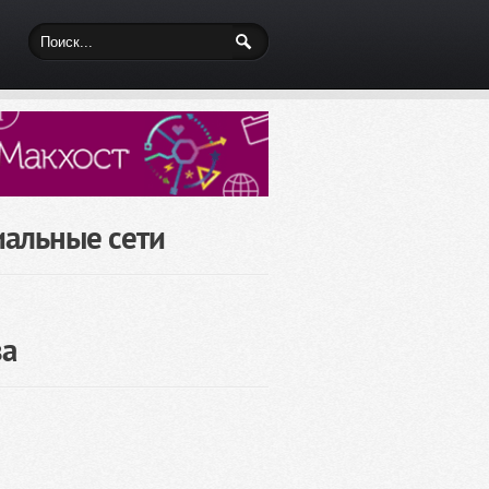
иальные сети
за