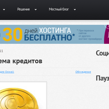
Решения
Местный блог
Соц
11
тема кредитов
для Oxwall
Обсуждение
Пау