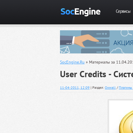
Сервисы
SocEngine.Ru
» Материалы за 11.04.20
User Credits - Сис
11-04-2011, 12:09
| Раздел:
Oxwall
/
Плагины 