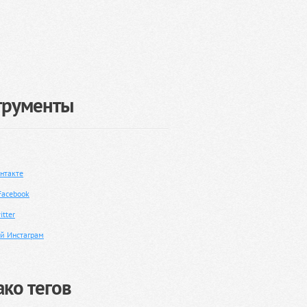
трументы
нтакте
Facebook
tter
й Инстаграм
ко тегов