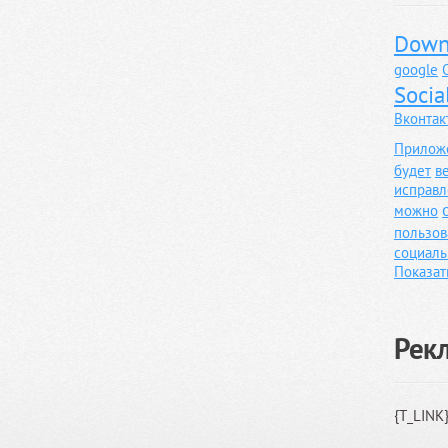
Down
google
Socia
Вконтак
Прилож
будет
в
исправл
можно
пользов
социаль
Показат
Рек
{T_LINK