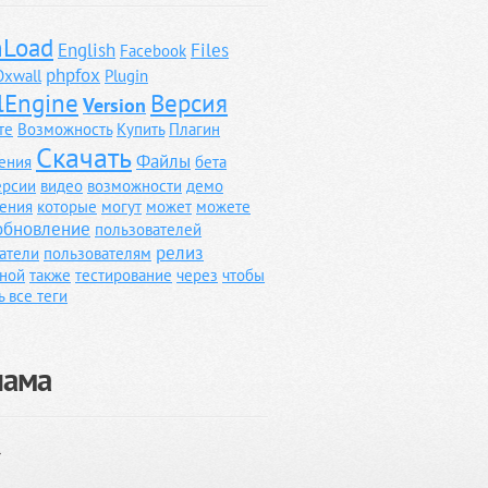
Load
English
Files
Facebook
phpfox
Oxwall
Plugin
lEngine
Версия
Version
те
Возможность
Купить
Плагин
Скачать
Файлы
ения
бета
ерсии
видео
возможности
демо
ения
которые
могут
может
можете
обновление
пользователей
релиз
атели
пользователям
ной
также
тестирование
через
чтобы
ь все теги
лама
}