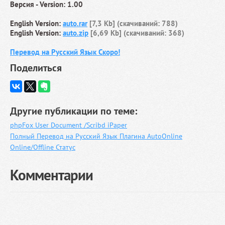
Версия - Version: 1.00
English Version:
auto.rar
[7,3 Kb] (cкачиваний: 788)
English Version:
auto.zip
[6,69 Kb] (cкачиваний: 368)
Перевод на Русский Язык Скоро!
Поделиться
Другие публикации по теме:
phpFox User Document /Scribd iPaper
Полный Перевод на Русский Язык Плагина AutoOnline
Online/Offline Статус
Комментарии