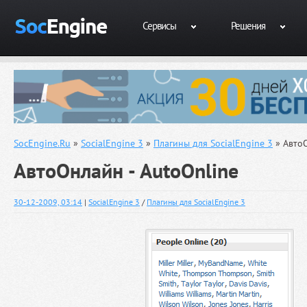
Сервисы
Решения
SocEngine.Ru
»
SocialEngine 3
»
Плагины для SocialEngine 3
» АвтоО
АвтоОнлайн - AutoOnline
30-12-2009, 03:14
|
SocialEngine 3
/
Плагины для SocialEngine 3