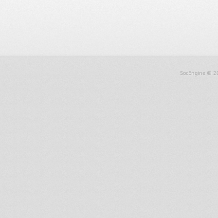
SocEngine
© 2