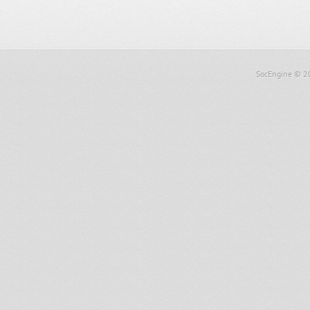
SocEngine
© 2