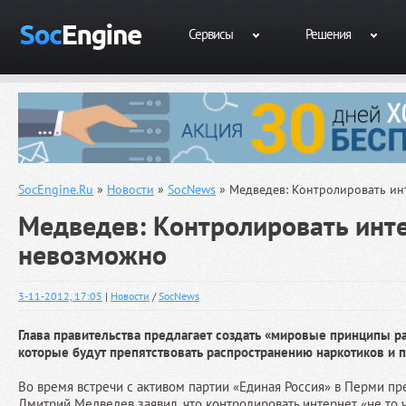
Сервисы
Решения
SocEngine.Ru
»
Новости
»
SocNews
» Медведев: Контролировать ин
Медведев: Контролировать инт
невозможно
3-11-2012, 17:05
|
Новости
/
SocNews
Глава правительства предлагает создать «мировые принципы р
которые будут препятствовать распространению наркотиков и 
Во время встречи с активом партии «Единая Россия» в Перми п
Дмитрий Медведев заявил, что контролировать интернет «не то ч