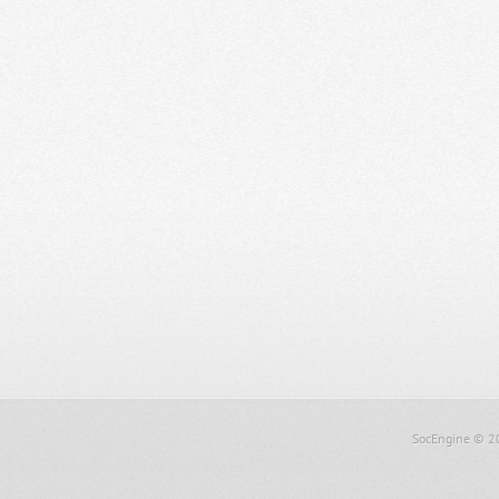
SocEngine
© 2