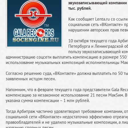
звукозаписывающей компании 
тыс. рублей.
Как сообщает Lenta.ru со ссылк
социальная сеть «ВКонтакте» п
нарушении авторских прав пев
10 октября текущего года Арби
Петербурга и Ленинградской о
пользу звукозаписывающей комп
администрацию соцсети выплатить компенсацию в размере 550 т
использование музыкальных композиций исполнительницы Мак
Согласно решению суда, «ВКонтакте» должна выплатить по 50 ты
заявленных истцом песен.
Напомним, что в феврале текущего года представители Gala Rec
компенсацию за незаконное использование 21 песни МакSим. В
указана сумма компенсации – 1 млн рублей.
Тогда Арбитраж частично удовлетворил требование компании, от
социальной сети «ВКонтакте» недостаточно эффективно отреаги
правообладателей и не удалило музыкальные композиции, а ли
названию спорных песен.