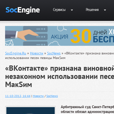
Сервисы
Решения
SocEngine.Ru
»
Новости
»
SocNews
» «ВКонтакте» признана виновн
использовании песен певицы МакSим
«ВКонтакте» признана виновной
незаконном использовании пес
МакSим
11-10-2012, 16:44
|
Новости
/
SocNews
Арбитражный суд Санкт-Петерб
области обязал администрацию