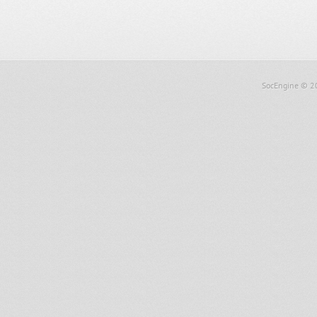
SocEngine
© 2