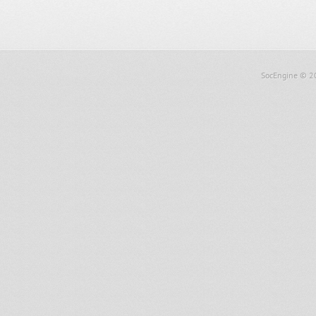
SocEngine
© 2