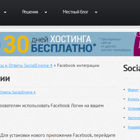
Решения
Местный блог
Soci
ы и Ответы SocialEngine 4
» Facebook интеграции
ции
Форум
Ответы SocialEngine 4
Купить
зователям использовать Facebook Логин на вашем
Устано
Хостин
Разраб
Для установки нового приложения Facebook, перейдите