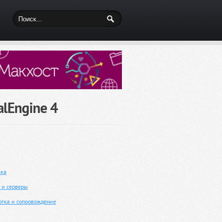
alEngine 4
вка
г и серверы
отка и сопровождение