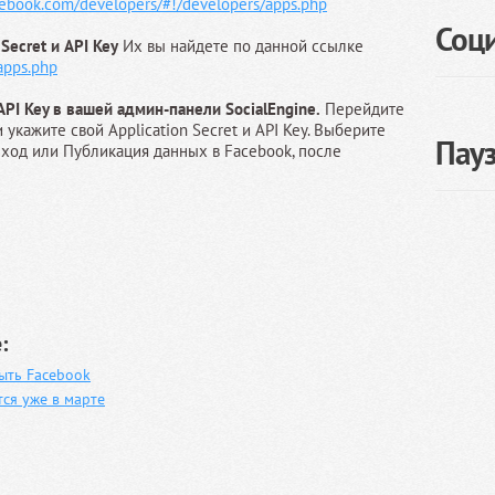
cebook.com/developers/#!/developers/apps.php
Соц
Secret и API Key
Их вы найдете по данной ссылке
apps.php
 API Key в вашей админ-панели SocialEngine.
Перейдите
 укажите свой Application Secret и API Key. Выберите
Пау
Вход или Публикация данных в Facebook, после
:
ыть Facebook
ся уже в марте