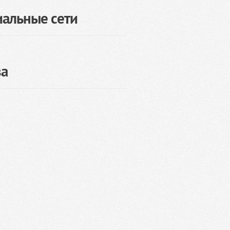
иальные сети
за