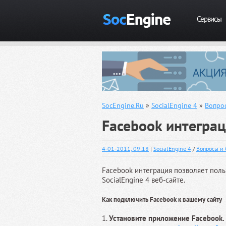
Сервисы
SocEngine.Ru
»
SocialEngine 4
»
Вопрос
Facebook интегра
4-01-2011, 09:18
|
SocialEngine 4
/
Вопросы и 
Facebook интеграция позволяет поль
SocialEngine 4 веб-сайте.
Как подключить Facebook к вашему сайту
1.
Установите приложение Facebook.