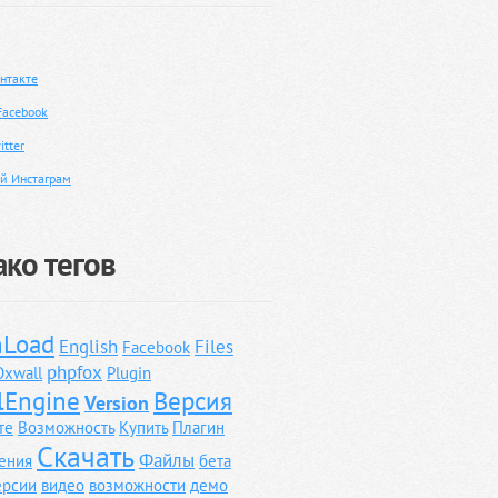
нтакте
Facebook
tter
й Инстаграм
ко тегов
Load
English
Files
Facebook
phpfox
Oxwall
Plugin
lEngine
Версия
Version
те
Возможность
Купить
Плагин
Скачать
Файлы
ения
бета
ерсии
видео
возможности
демо