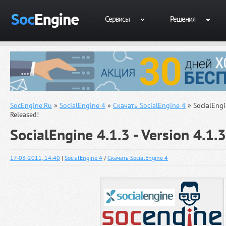
Сервисы
Решения
SocEngine.Ru
»
SocialEngine 4
»
Скачать SocialEngine 4
» SocialEngin
Released!
SocialEngine 4.1.3 - Version 4.1.
17-03-2011, 14:40
|
SocialEngine 4
/
Скачать SocialEngine 4