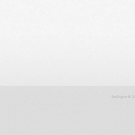
SocEngine
© 2