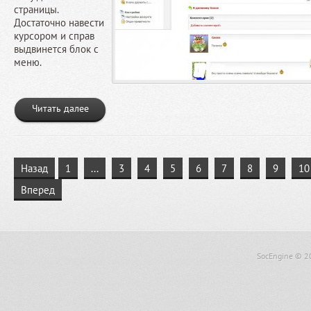
страницы.
Достаточно навести
курсором и справ
выдвинется блок с
меню.
Читать далее
Назад
1
...
3
4
5
6
7
8
9
10
Вперед
SocEngine
© 2