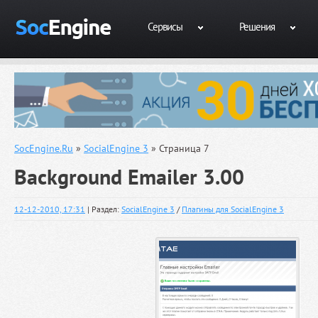
Сервисы
Решения
SocEngine.Ru
»
SocialEngine 3
» Страница 7
Background Emailer 3.00
12-12-2010, 17:31
| Раздел:
SocialEngine 3
/
Плагины для SocialEngine 3