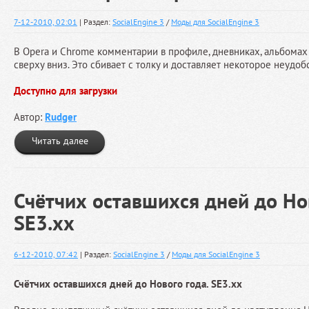
7-12-2010, 02:01
| Раздел:
SocialEngine 3
/
Моды для SocialEngine 3
В Opera и Chrome комментарии в профиле, дневниках, альбомах и т
сверху вниз. Это сбивает с толку и доставляет некоторое неудобс
Доступно для загрузки
Автор:
Rudger
Читать далее
Счётчих оставшихся дней до Нов
SE3.xx
6-12-2010, 07:42
| Раздел:
SocialEngine 3
/
Моды для SocialEngine 3
Счётчих оставшихся дней до Нового года. SE3.xx