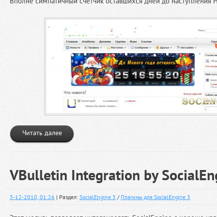
Вполне симпатичный счётчик оставшихся дней до наступления Н
Читать далее
VBulletin Integration by SocialE
3-12-2010, 01:26
| Раздел:
SocialEngine 3
/
Плагины для SocialEngine 3