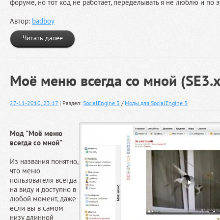
форуме, но тот код не работает, переделывать я не люблю и по э
Автор:
badboy
Читать далее
Моё меню всегда со мной (SE3.x
27-11-2010, 23:17
| Раздел:
SocialEngine 3
/
Моды для SocialEngine 3
Мод "Моё меню
всегда со мной"
Из названия понятно,
что меню
пользователя всегда
на виду и доступно в
любой момент, даже
если вы в самом
низу длинной