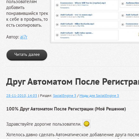
пользователям
добавить
понравившийся трек
к себе в профиль, то
есть скопировать.
Автор:
aj7r
Читать далее
Друг Автоматом После Регистр
28-11-2010, 14:03
| Раздел:
SocialEngine 3
/
Моды для SocialEngine 3
100% Друг Автоматом После Регистрации (Моё Решение)
Здравствуйте дорогие пользователи.
Хотелось давно сделать Автоматическое добавление друга после