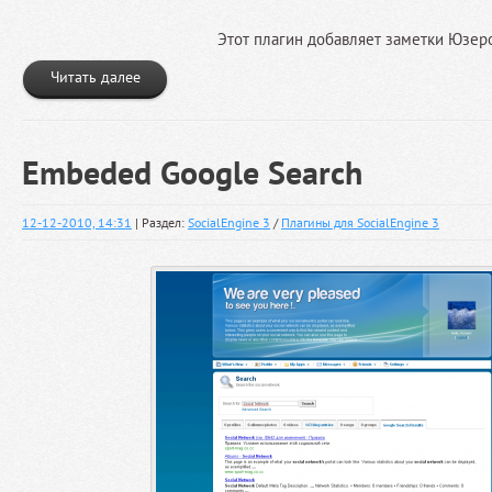
Этот плагин добавляет заметки Юзеро
Читать далее
Embeded Google Search
12-12-2010, 14:31
| Раздел:
SocialEngine 3
/
Плагины для SocialEngine 3