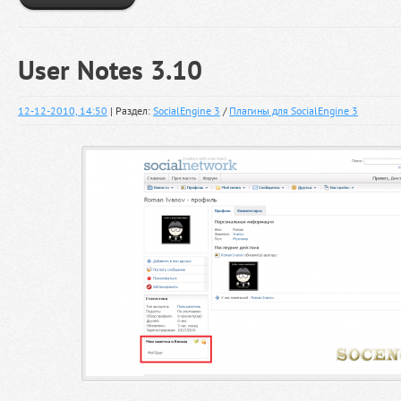
User Notes 3.10
12-12-2010, 14:50
| Раздел:
SocialEngine 3
/
Плагины для SocialEngine 3