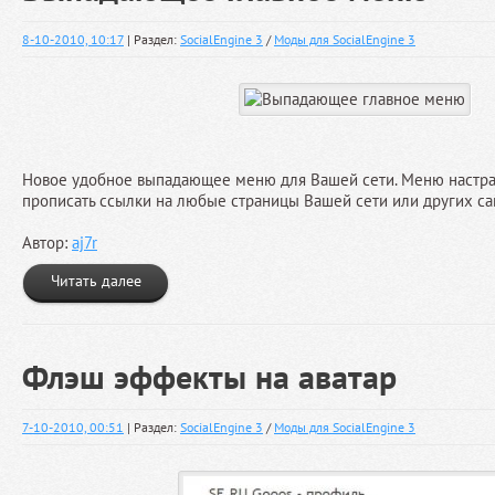
8-10-2010, 10:17
| Раздел:
SocialEngine 3
/
Моды для SocialEngine 3
Новое удобное выпадающее меню для Вашей сети. Меню настра
прописать ссылки на любые страницы Вашей сети или других са
Автор:
aj7r
Читать далее
Флэш эффекты на аватар
7-10-2010, 00:51
| Раздел:
SocialEngine 3
/
Моды для SocialEngine 3