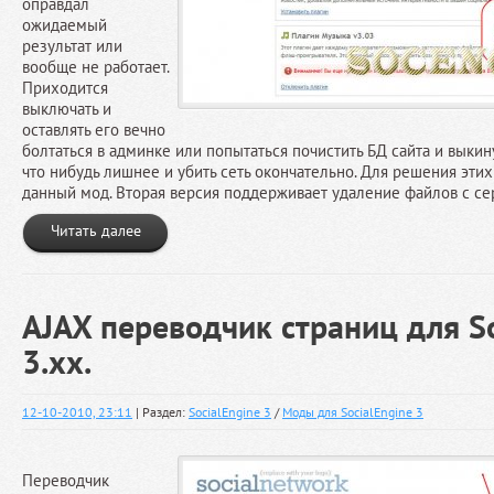
оправдал
ожидаемый
результат или
вообще не работает.
Приходится
выключать и
оставлять его вечно
болтаться в админке или попытаться почистить БД сайта и выкин
что нибудь лишнее и убить сеть окончательно. Для решения этих
данный мод. Вторая версия поддерживает удаление файлов с се
Читать далее
AJAX переводчик страниц для So
3.xx.
12-10-2010, 23:11
| Раздел:
SocialEngine 3
/
Моды для SocialEngine 3
Переводчик