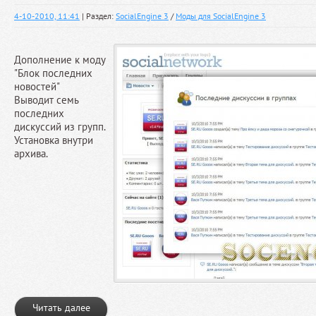
4-10-2010, 11:41
| Раздел:
SocialEngine 3
/
Моды для SocialEngine 3
Дополнение к моду
"Блок последних
новостей"
Выводит семь
последних
дискуссий из групп.
Установка внутри
архива.
Читать далее