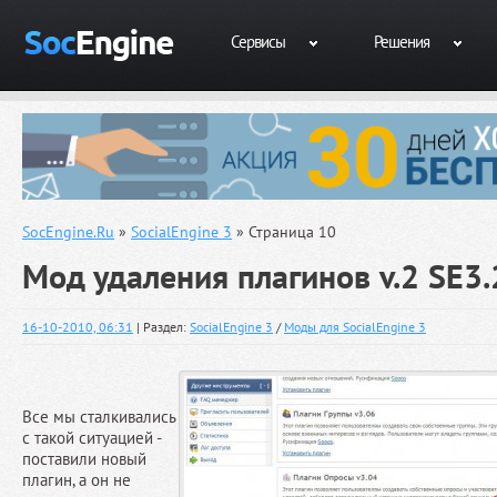
Сервисы
Решения
SocEngine.Ru
»
SocialEngine 3
» Страница 10
Мод удаления плагинов v.2 SE3.
16-10-2010, 06:31
| Раздел:
SocialEngine 3
/
Моды для SocialEngine 3
Все мы сталкивались
с такой ситуацией -
поставили новый
плагин, а он не