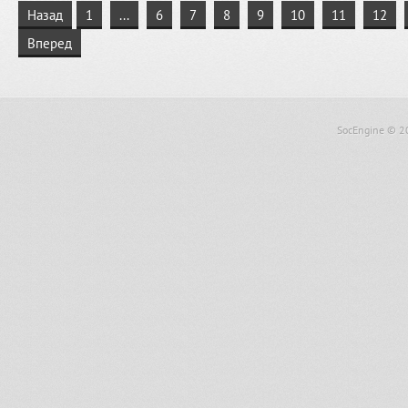
Назад
1
...
6
7
8
9
10
11
12
Вперед
SocEngine
© 2