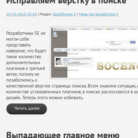
10-10-2010, 02:02
| Раздел:
SocialEngine 3
/
Моды для SocialEngine 3
Разработчики SE не
могли себе
представить
наверное, что будет
такое количество
дополнительных
плагинов к третьей
ветке, потому не
позаботились о
качественной вёрстке страницы поиска. Всем знакома ситуация,
количестве установленных плагинов, в поиске расползаются в ши
дизайн. Теперь этого можно избежать.
Читать далее
Выпадающее главное меню