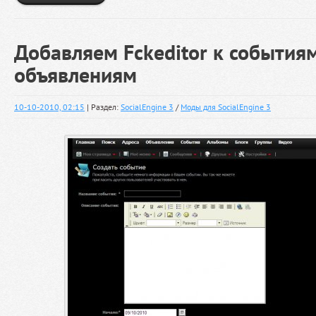
Добавляем Fckeditor к события
объявлениям
10-10-2010, 02:15
| Раздел:
SocialEngine 3
/
Моды для SocialEngine 3