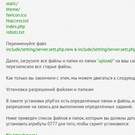
static/
theme/
favicon.ico
htaccess.txt
index.php
robots.txt
Переименуйте файл
include/setting/server.sett.php.new
в
include/setting/server.sett.ph
Далее, загрузите все файлы и папки из папки
"upload/"
на ваш сай
перезаписали все старые файлы.
Как только вы закончили с этим, мы можем двигаться к следующ
Установка разрешений файлам и папкам
В пакете установки phpFox есть определённые папки и файлы,
разрешение на запись для выполнения определённых заданий.
Ниже приведён список файлов и папок, которым вы должны дать
установить атрибуты 0777 для того, чтобы скрипт установился: