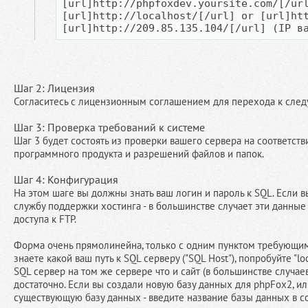
[url]http://phpfoxdev.yoursite.com/[/ur
[url]http://localhost/[/url] or [url]ht
[url]http://209.85.135.104/[/url] (IP в
Шаг 2: Лицензия
Согласитесь с лицензионным соглашением для перехода к след
Шаг 3: Проверка требований к системе
Шаг 3 будет состоять из проверки вашего сервера на соответст
программного продукта и разрешений файлов и папок.
Шаг 4: Конфигурация
На этом шаге вы должны знать ваш логин и пароль к SQL. Если вы
службу поддержки хостинга - в большинстве случает эти данные
доступа к FTP.
Форма очень прямолинейна, только с одним пунктом требующим 
знаете какой ваш путь к SQL серверу ("SQL Host"), попробуйте "loc
SQL сервер на том же сервере что и сайт (в большинстве случаев 
достаточно. Если вы создали новую базу данных для phpFox2, ил
существующую базу данных - введите название базы данных в с