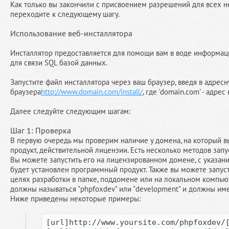
Как только вы закончили с присвоением разрешений для всех 
переходите к следующему шагу.
Использование веб-инсталлятора
Инсталлятор предоставляется для помощи вам в воде информа
для связи SQL базой данных.
Запустите файл инсталлятора через ваш браузер, введя в адресн
браузера
http://www.domain.com/install/
, где 'domain.com' - адрес
Далее следуйте следующим шагам:
Шаг 1: Проверка
В первую очередь мы проверим наличие у домена, на который в
продукт, действительной лицензии. Есть несколько методов запу
Вы можете запустить его на лицензированном домене, с указани
будет установлен программный продукт. Также вы можете запуст
целях разработки в папке, поддомене или на локальном компью
должны называться "phpfoxdev" или "development" и должны им
Ниже приведены некоторые примеры:
[url]http://www.yoursite.com/phpfoxdev/