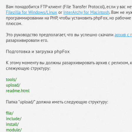
Вам понадобится FTP клиент (File Transfer Protocol), если у вас н
Filezilla for Windows/Linux
or
InterArchy for Macintosh
. Вам не ну
программировании на PHP, чтобы установить phpFox, но рабочие
плюсом.
Это руководство предполагает, что вы успешно скачали
архив с
разархивировали его.
Подготовка и загрузка phpFox
К этому моменту вы должны разархивировать архив с релизом, 
слежующую структуру:
tools/
upload/
readme.html
Папка "upload/" должна иметь следующую структуру:
file/
include/
install/
module/