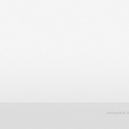
SocEngine
© 2