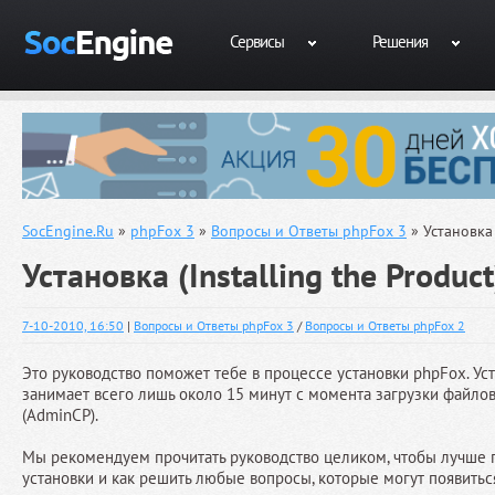
Сервисы
Решения
SocEngine.Ru
»
phpFox 3
»
Вопросы и Ответы phpFox 3
» Установка 
Установка (Installing the Product
7-10-2010, 16:50
|
Вопросы и Ответы phpFox 3
/
Вопросы и Ответы phpFox 2
Это руководство поможет тебе в процессе установки phpFox. Ус
занимает всего лишь около 15 минут с момента загрузки файлов
(AdminCP).
Мы рекомендуем прочитать руководство целиком, чтобы лучше по
установки и как решить любые вопросы, которые могут появитьс