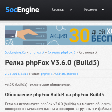
Сервисы
Решения
SocEngine.Ru
»
phpFox 3
»
Скачать phpFox 3
» Страница 3
Релиз phpFox V3.6.0 (Build5)
2-08-2013, 23:12
| Раздел:
phpFox 3
/
Скачать phpFox 3
v3.6.0 (build5) техническое обновление.
Обновление phpFox Build4 на
phpFox
Build5
Если вы используете phpFox v3.6.0 (build4) вы можете обновить
повторного скачивания пакета и повторно загрузить все файлы, 