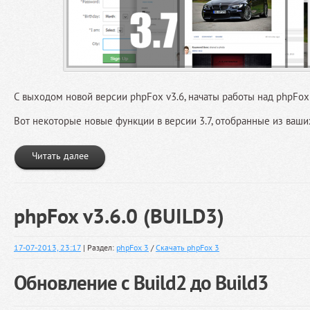
С выходом новой версии phpFox v3.6, начаты работы над phpFox 
Вот некоторые новые функции в версии 3.7, отобранные из ваш
Читать далее
phpFox v3.6.0 (BUILD3)
17-07-2013, 23:17
| Раздел:
phpFox 3
/
Скачать phpFox 3
Обновление с Build2 до Build3