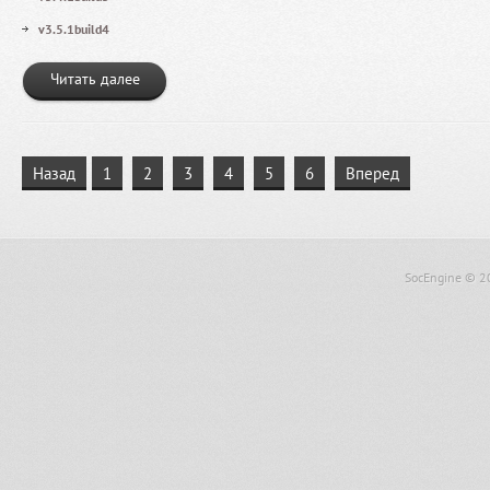
v3.5.1build4
Читать далее
Назад
1
2
3
4
5
6
Вперед
SocEngine
© 2