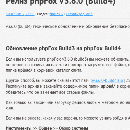
Релиз phpFox V3.6.0 (Build4)
30-07-2013, 23:00
| Раздел:
phpFox 3
/
Скачать phpFox 3
v3.6.0 (build4) техническое обновление и обновление безопасно
Обновление phpFox Build3 на
phpFox
Build4
Если вы используете phpFox v3.6.0 (build3) вы можете обновить
повторного скачивания пакета и повторно загрузить все файлы, 
папке
upload/
в корневой каталог сайта.
Другой способ, вы можете скачать этот патч
pv3.6.0-build4.zip
[25
Распакуйте архив и закачайте содержимое папки
upload/
в корн
Убедитесь, что он заменяет все старые файлы.
Как только вы закончили загрузку файлов любым методом, войд
кэш.
Если вы не знаете, какая у вас версия, то можете узнать войдя в
Инструменты >> Общее >> Обзор системы