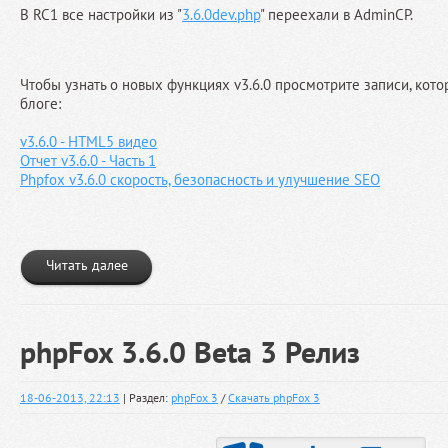
В RC1 все настройки из "
3.6.0dev.php
" переехали в AdminCP.
Чтобы узнать о новых функциях v3.6.0 просмотрите записи, кот
блоге:
v3.6.0 - HTML5 видео
Отчет v3.6.0 - Часть 1
Phpfox v3.6.0 скорость, безопасность и улучшение SEO
Читать далее
phpFox 3.6.0 Beta 3 Релиз
18-06-2013, 22:13
| Раздел:
phpFox 3
/
Скачать phpFox 3