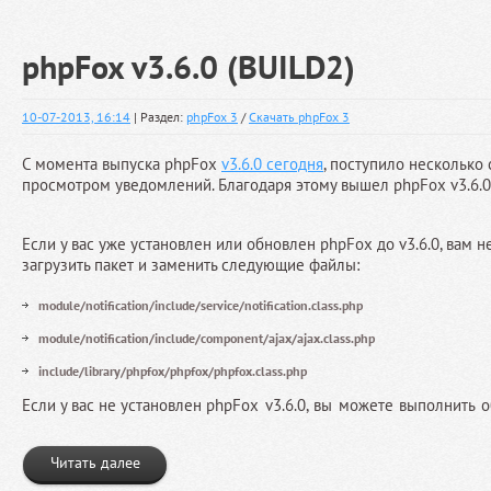
phpFox v3.6.0 (BUILD2)
10-07-2013, 16:14
| Раздел:
phpFox 3
/
Скачать phpFox 3
С момента выпуска phpFox
v3.6.0 сегодня
, поступило несколько
просмотром уведомлений. Благодаря этому вышел phpFox v3.6.0 
Если у вас уже установлен или обновлен phpFox до v3.6.0, вам
загрузить пакет и заменить следующие файлы:
module/notification/include/service/notification.class.php
module/notification/include/component/ajax/ajax.class.php
include/library/phpfox/phpfox/phpfox.class.php
Если у вас не установлен
phpFox
v3.6.0, вы можете выполнить 
Читать далее