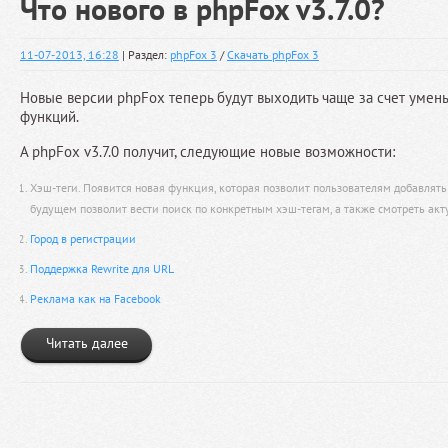
Что нового в phpFox v3.7.0?
11-07-2013, 16:28
| Раздел:
phpFox 3
/
Скачать phpFox 3
Новые версии phpFox теперь будут выходить чаще за счет умен
функций.
А phpFox v3.7.0 получит, следующие новые возможности:
Хэш-теги. Появится новая функция, которая позволит пользователям добавлять 
будущем позволит вести поиск по конкретным хэш-тегам, а также смотреть акт
Город в регистрации
Поддержка Rewrite для URL
Реклама как на Facebook
Читать далее