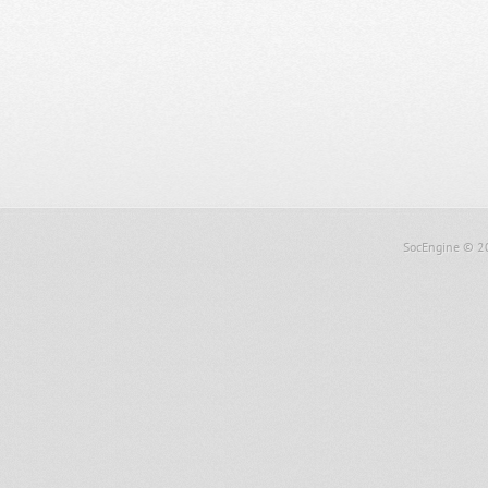
SocEngine
© 2