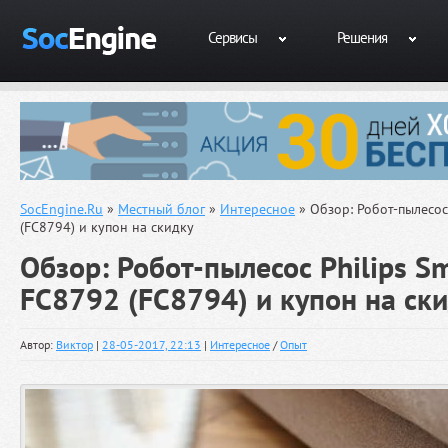
Сервисы
Решения
SocEngine.Ru
»
Местный блог
»
Интересное
» Обзор: Робот-пылесос
(FC8794) и купон на скидку
Обзор: Робот-пылесос Philips S
FC8792 (FC8794) и купон на ск
Автор:
Виктор
|
28-05-2017, 22:13
|
Интересное
/
Опыт