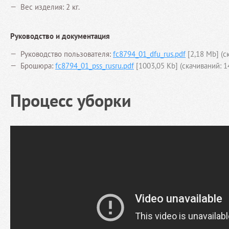
Вес изделия: 2 кг.
Руководство и документация
Руководство пользователя:
fc8794_01_dfu_rus.pdf
[2,18 Mb] (c
Брошюра:
fc8794_01_pss_rusru.pdf
[1003,05 Kb] (cкачиваний: 1
Процесс уборки