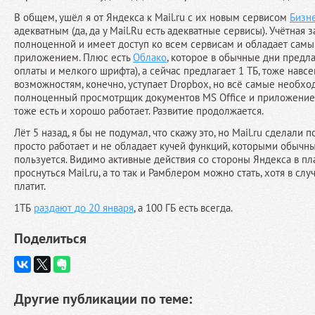
В общем, ушёл я от Яндекса к Mail.ru с их новым сервисом
Бизн
адекватным (да, да у Mail.Ru есть адекватные сервисы). Учётная 
полноценной и имеет доступ ко всем сервисам и обладает са
приложением. Плюс есть
Облако
, которое в обычные дни предла
оплаты и мелкого шрифта), а сейчас предлагает 1 ТБ, тоже навсе
возможностям, конечно, уступает Dropbox, но всё самые необхо
полноценный просмотрщик документов MS Office и приложение 
тоже есть и хорошо работает. Развитие продолжается.
Лёт 5 назад, я бы не подумал, что скажу это, но Mail.ru сделали 
просто работает и не обладает кучей функций, которыми обычн
пользуется. Видимо активные действия со стороны Яндекса в пла
проснуться Mail.ru, а то так и Рамблером можно стать, хотя в случ
платит.
1ТБ
раздают до 20 января
, а 100 ГБ есть всегда.
Поделиться
Другие публикации по теме: