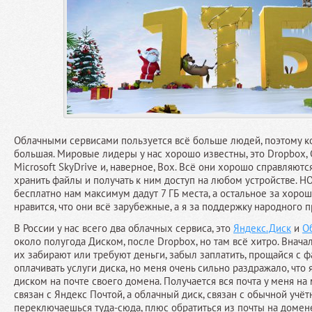
Облачными сервисами пользуется всё больше людей, поэтому к
большая. Мировые лидеры у нас хорошо известны, это Dropbox, G
Microsoft SkyDrive и, наверное, Box. Всё они хорошо справляются
хранить файлы и получать к ним доступ на любом устройстве. НО
бесплатно нам максимум дадут 7 ГБ места, а остальное за хоро
нравится, что они всё зарубежные, а я за поддержку народного 
В России у нас всего два облачных сервиса, это
Яндекс.Диск
и
Об
около полугода Диском, после Dropbox, но там всё хитро. Вначал
их забирают или требуют деньги, забыл заплатить, прощайся с ф
оплачивать услуги диска, но меня очень сильно раздражало, что 
диском на почте своего домена. Получается вся почта у меня н
связан с Яндекс Почтой, а облачный диск, связан с обычной учё
переключаешься туда-сюда, плюс обратиться из почты на домене