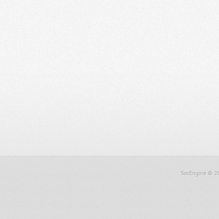
SocEngine
© 2