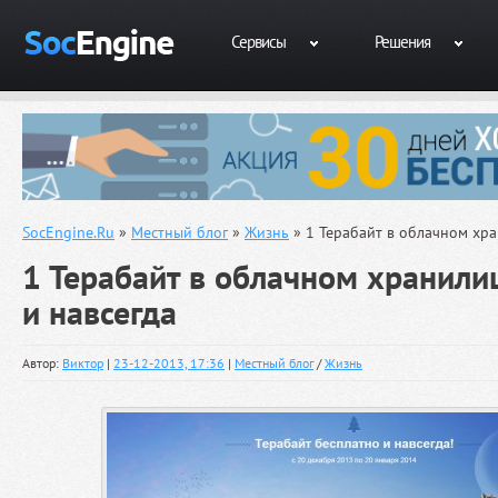
Сервисы
Решения
SocEngine.Ru
»
Местный блог
»
Жизнь
» 1 Терабайт в облачном хра
1 Терабайт в облачном хранили
и навсегда
Автор:
Виктор
|
23-12-2013, 17:36
|
Местный блог
/
Жизнь