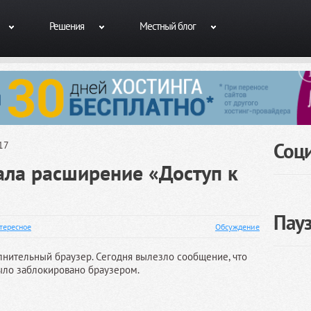
Решения
Местный блог
Соц
17
ала расширение «Доступ к
Пау
тересное
Обсуждение
лнительный браузер. Сегодня вылезло сообщение, что
ло заблокировано браузером.