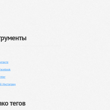
трументы
нтакте
Facebook
tter
й Инстаграм
ко тегов