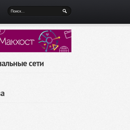
иальные сети
за