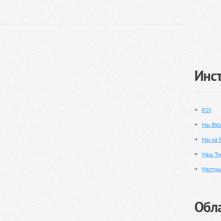
Инс
RSS
Мы ВКо
Мы на 
Наш Twi
Местны
Обла