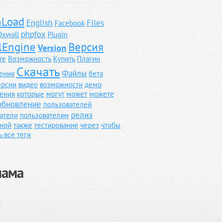
Load
English
Files
Facebook
phpfox
Oxwall
Plugin
lEngine
Версия
Version
те
Возможность
Купить
Плагин
Скачать
Файлы
ения
бета
ерсии
видео
возможности
демо
ения
которые
могут
может
можете
обновление
пользователей
релиз
атели
пользователям
ной
также
тестирование
через
чтобы
ь все теги
лама
}