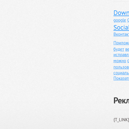
Down
google
Socia
Вконтак
Прилож
будет
в
исправл
можно
пользов
социаль
Показат
Рек
{T_LINK