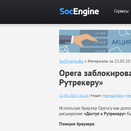
Сервисы
SocEngine.Ru
» Материалы за 22.05.20
Opera заблокиров
Рутрекеру»
22-05-2017, 16:24
| Раздел:
Местный блог
/
Ин
Использую браузер Opera'у как допо
расширение
«Доступ к Рутрекеру»
бы
Позиция браузера: