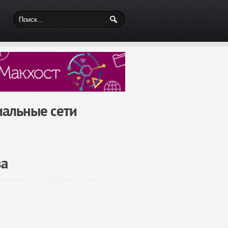
иальные сети
за