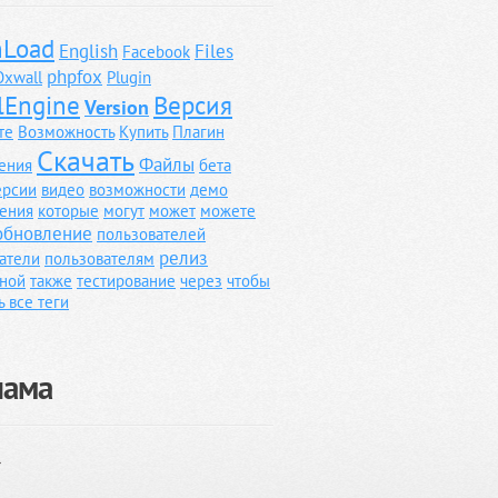
Load
English
Files
Facebook
phpfox
Oxwall
Plugin
lEngine
Версия
Version
те
Возможность
Купить
Плагин
Скачать
Файлы
ения
бета
ерсии
видео
возможности
демо
ения
которые
могут
может
можете
обновление
пользователей
релиз
атели
пользователям
ной
также
тестирование
через
чтобы
ь все теги
лама
}