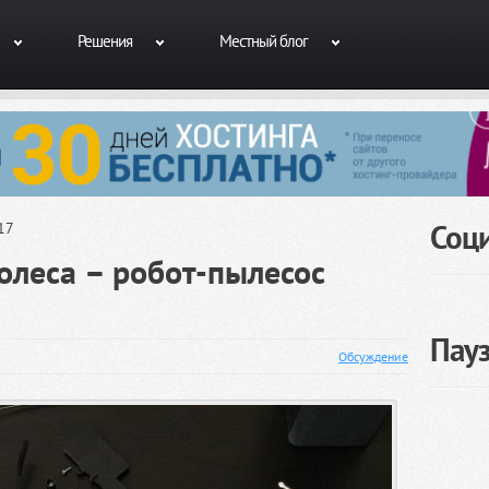
Решения
Местный блог
Соц
17
олеса – робот-пылесос
Пау
Обсуждение