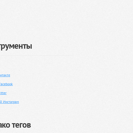
трументы
нтакте
Facebook
tter
й Инстаграм
ко тегов