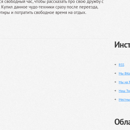
я свободный час, чтобы рассказать про свою дружбу с
 Купил данное чудо-техники сразу после переезда,
ртиры и потратить свободное время на отдых.
Инс
RSS
Мы ВКо
Мы на 
Наш Twi
Местны
Обла