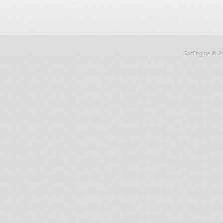
SocEngine
© 2