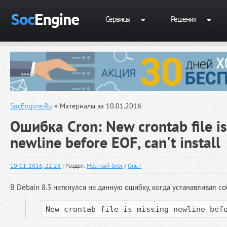
Сервисы
Решения
SocEngine.Ru
» Материалы за 10.01.2016
Ошибка Cron: New crontab file is
newline before EOF, can't install
10-01-2016, 22:28
| Раздел:
Местный блог
/
Опыт
В Debain 8.3 наткнулся на данную ошибку, когда устанавливал со
New crontab file is missing newline bef