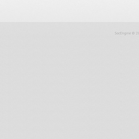
SocEngine
© 2