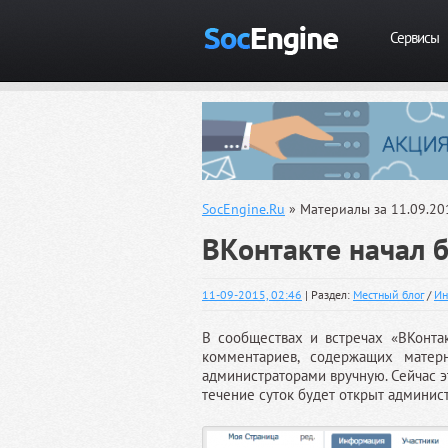
Сервисы
SocEngine.Ru
» Материалы за 11.09.20
ВКонтакте начал 
11-09-2015, 02:46
| Раздел:
Местный блог
/
Ин
В сообществах и встречах «ВКонта
комментариев, содержащих матерн
администраторами вручную. Сейчас э
течение суток будет открыт админис