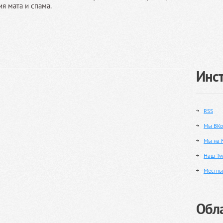
я мата и спама.
Инс
RSS
Мы ВКо
Мы на 
Наш Twi
Местны
Обла