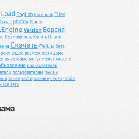
Load
English
Files
Facebook
phpfox
Oxwall
Plugin
lEngine
Версия
Version
те
Возможность
Купить
Плагин
Скачать
Файлы
ения
бета
ерсии
видео
возможности
демо
ения
которые
могут
может
можете
обновление
пользователей
релиз
атели
пользователям
ной
также
тестирование
через
чтобы
ь все теги
лама
}