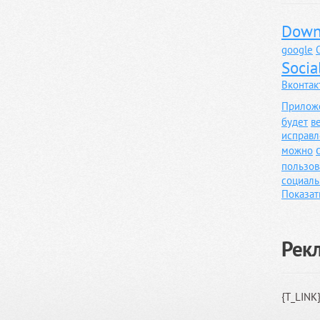
Down
google
Socia
Вконтак
Прилож
будет
в
исправл
можно
пользов
социаль
Показат
Рек
{T_LINK