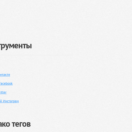
трументы
нтакте
Facebook
tter
й Инстаграм
ко тегов