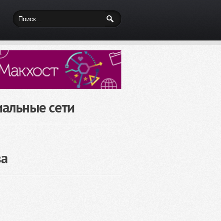
иальные сети
за