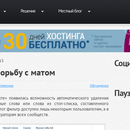
Решения
Местный блог
Соц
15
борьбу с матом
тересное
Обсуждение
Пау
кте» появилась возможность автоматического удаления
ые слова или слова из стоп-списка, составленного
тот фильтр доступен лишь некоторым пользователям, а в
траторам всех сообществ.