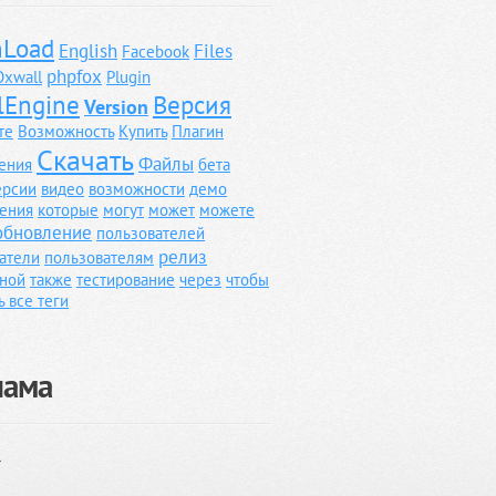
Load
English
Files
Facebook
phpfox
Oxwall
Plugin
lEngine
Версия
Version
те
Возможность
Купить
Плагин
Скачать
Файлы
ения
бета
ерсии
видео
возможности
демо
ения
которые
могут
может
можете
обновление
пользователей
релиз
атели
пользователям
ной
также
тестирование
через
чтобы
ь все теги
лама
}