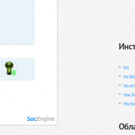
Инс
RSS
Мы ВКо
Мы на 
Наш Twi
Местны
Обла