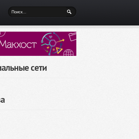
иальные сети
за