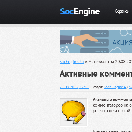
Сервисы
SocEngine.Ru
» Материалы за 20.08.20
Активные коммент
20-08-2013, 17:17
| Раздел:
SocialEngine 4
/
М
Активные коммента
комментаторов на с
регистрации на сайт
Виджет наша разраб