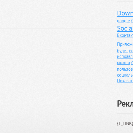
Down
google
Socia
Вконтак
Прилож
будет
в
исправл
можно
пользов
социаль
Показат
Рек
{T_LINK