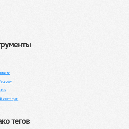
трументы
нтакте
Facebook
tter
й Инстаграм
ко тегов