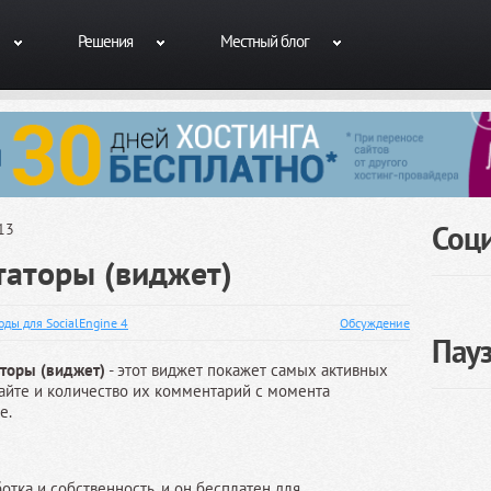
Решения
Местный блог
Соц
13
аторы (виджет)
оды для SocialEngine 4
Обсуждение
Пау
торы (виджет)
- этот виджет покажет самых активных
айте и количество их комментарий с момента
е.
отка и собственность, и он бесплатен для