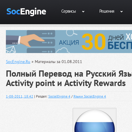
Сервисы
Решения
SocEngine.Ru
» Материалы за 01.08.2011
Полный Перевод на Русский Яз
Activity point и Activity Rewards
1-08-2011, 18:42
| Раздел:
SocialEngine 4
/
Языки SocialEngine 4