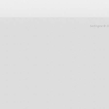
SocEngine
© 2