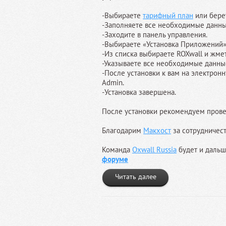
-Выбираете
тарифный план
или берет
-Заполняете все необходимые данные
-Заходите в панель управления.
-Выбираете «Установка Приложений
-Из списка выбираете ROXwall и жме
-Указываете все необходимые данны
-После установки к вам на электрон
Admin.
-Установка завершена.
После установки рекомендуем пров
Благодарим
Макхост
за сотрудничес
Команда
Oxwall Russia
будет и дальш
форуме
Читать далее