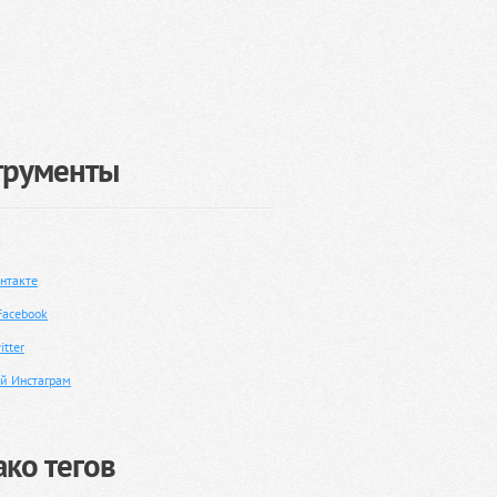
трументы
нтакте
Facebook
tter
й Инстаграм
ко тегов