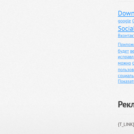
Down
google
Socia
Вконтак
Прилож
будет
в
исправл
можно
пользов
социаль
Показат
Рек
{T_LINK