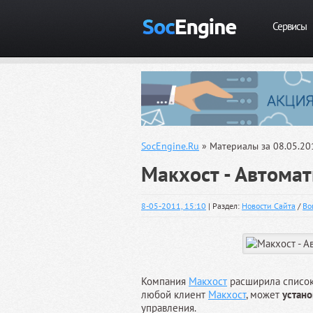
Сервисы
SocEngine.Ru
» Материалы за 08.05.20
Макхост - Автомат
8-05-2011, 15:10
| Раздел:
Новости Сайта
/
Во
Компания
Макхост
расширила список 
любой клиент
Макхост
, может
устано
управления.