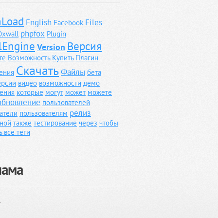
Load
English
Files
Facebook
phpfox
Oxwall
Plugin
lEngine
Версия
Version
те
Возможность
Купить
Плагин
Скачать
Файлы
ения
бета
ерсии
видео
возможности
демо
ения
которые
могут
может
можете
обновление
пользователей
релиз
атели
пользователям
ной
также
тестирование
через
чтобы
ь все теги
лама
}