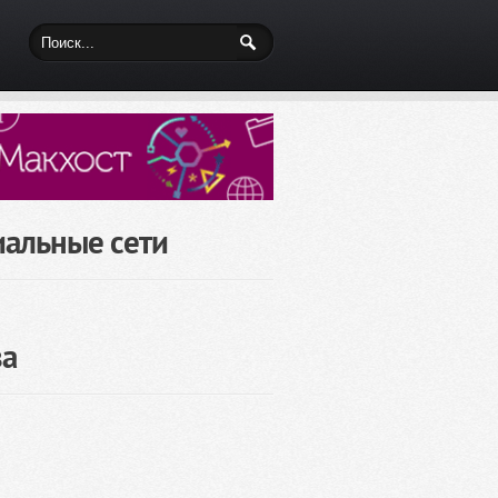
иальные сети
за