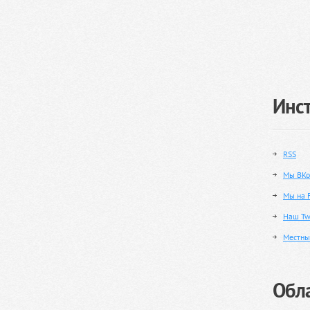
Инс
RSS
Мы ВКо
Мы на 
Наш Twi
Местны
Обла