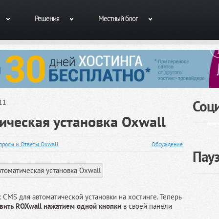
Решения
Местный блог
Соц
11
ическая установка Oxwall
просы и Ответы Oxwall
Обсуждение
Пау
CMS для автоматической установки на хостинге. Теперь
вить ROXwall нажатием одной кнопки
в своей панели