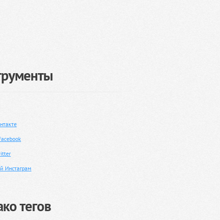
трументы
нтакте
Facebook
tter
й Инстаграм
ко тегов