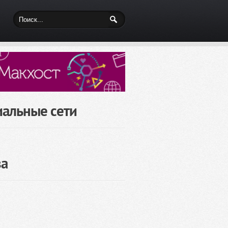
иальные сети
за