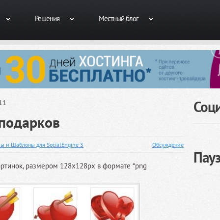
Решения
Местный блог
Соц
11
подарков
ы и Шаблоны для SocialEngine 3
Обсуждение
Пау
артинок, размером 128х128px в формате *png