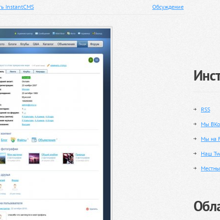
ть InstantCMS
Обсуждение
Инс
RSS
Мы ВКо
Мы на 
Наш Twi
Местны
Обла