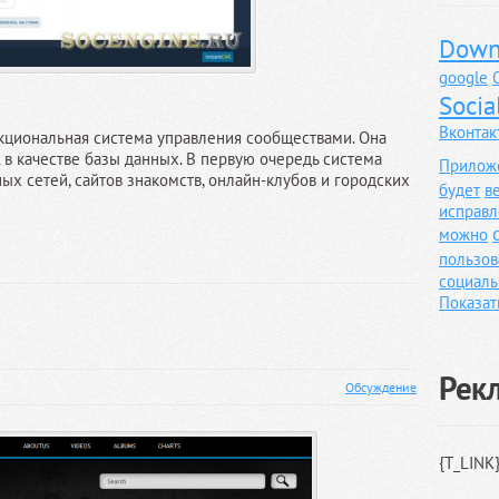
Down
google
Socia
Вконтак
кциональная система управления сообществами. Она
 в качестве базы данных. В первую очередь система
Прилож
ых сетей, сайтов знакомств, онлайн-клубов и городских
будет
в
исправл
можно
пользов
социаль
Показат
Рек
Обсуждение
{T_LINK