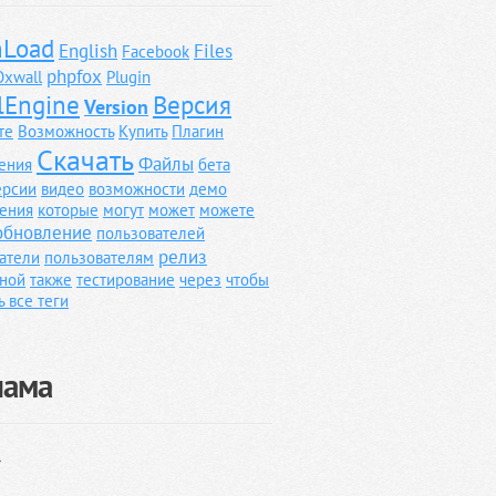
Load
English
Files
Facebook
phpfox
Oxwall
Plugin
lEngine
Версия
Version
те
Возможность
Купить
Плагин
Скачать
Файлы
ения
бета
ерсии
видео
возможности
демо
ения
которые
могут
может
можете
обновление
пользователей
релиз
атели
пользователям
ной
также
тестирование
через
чтобы
ь все теги
лама
}