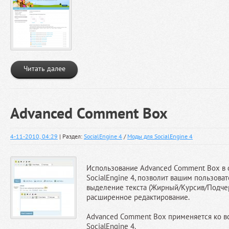
Читать далее
Advanced Comment Box
4-11-2010, 04:29
| Раздел:
SocialEngine 4
/
Моды для SocialEngine 4
Использование Advanced Comment Box в 
SocialEngine 4, позволит вашим пользова
выделение текста (Жирный/Курсив/Подчерк
расширенное редактирование.
Advanced Comment Box применяется ко в
SocialEngine 4.