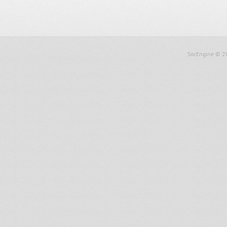
SocEngine
© 2