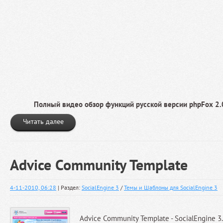
Полный видео обзор функций русской версии phpFox 2.
Читать далее
Advice Community Template
4-11-2010, 06:28
| Раздел:
SocialEngine 3
/
Темы и Шаблоны для SocialEngine 3
Advice Community Template - SocialEngine 3