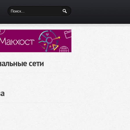
иальные сети
за