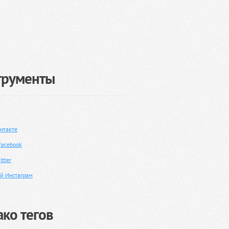
трументы
нтакте
Facebook
tter
й Инстаграм
ко тегов