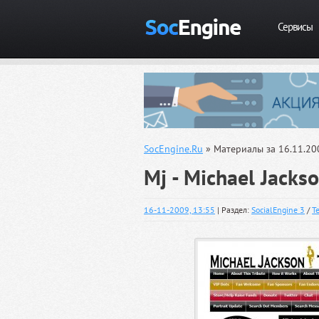
Сервисы
SocEngine.Ru
» Материалы за 16.11.20
Mj - Michael Jacks
16-11-2009, 13:55
| Раздел:
SocialEngine 3
/
Т