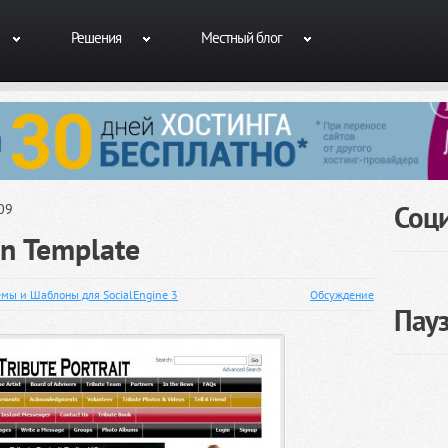
Решения
Местный блог
Соц
09
on Template
емы и Шаблоны для SocialEngine 3
Обсуждение
Пау