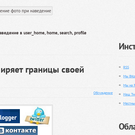
ведение в user_home, home, search, profile
Инс
ширяет границы своей
RSS
Мы ВКо
Мы на 
Обсуждение
Наш Twi
Местны
Обла