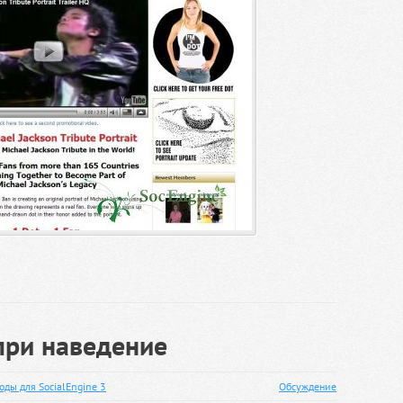
при наведение
оды для SocialEngine 3
Обсуждение