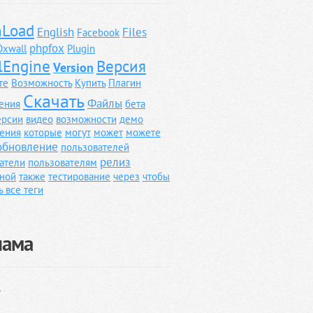
Load
English
Files
Facebook
phpfox
Oxwall
Plugin
lEngine
Версия
Version
те
Возможность
Купить
Плагин
Скачать
Файлы
ения
бета
ерсии
видео
возможности
демо
ения
которые
могут
может
можете
обновление
пользователей
релиз
атели
пользователям
ной
также
тестирование
через
чтобы
ь все теги
лама
}