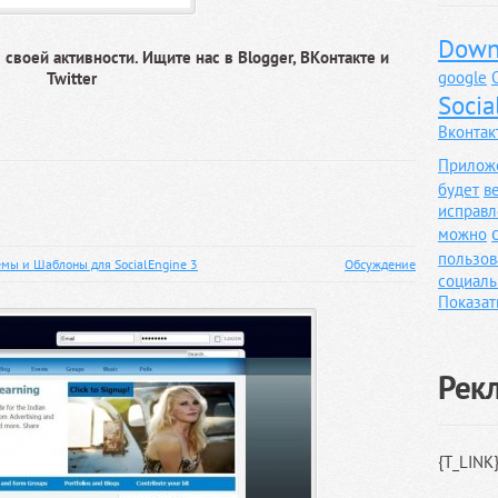
Down
своей активности. Ищите нас в Blogger, ВКонтакте и
google
Twitter
Socia
Вконтак
Прилож
будет
в
исправл
можно
пользов
емы и Шаблоны для SocialEngine 3
Обсуждение
социаль
Показат
Рек
{T_LINK