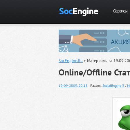
Сервисы
SocEngine.Ru
» Материалы за 19.09.20
Online/Offline Ста
19-09-2009, 20:18
| Раздел:
SocialEngine 3
/
М