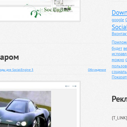
Down
google
Socia
Вконтак
Прилож
будет
в
таром
исправл
можно
пользов
оды для SocialEngine 3
Обсуждение
социаль
Показат
Рек
{T_LINK