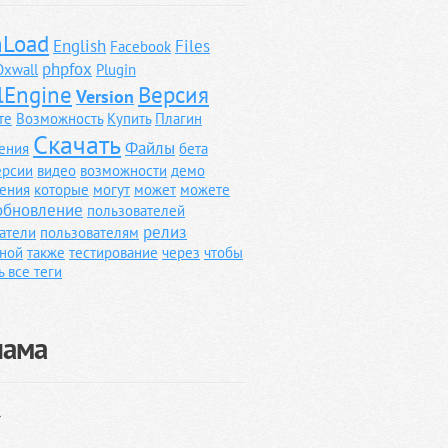
Load
English
Files
Facebook
phpfox
Oxwall
Plugin
lEngine
Версия
Version
те
Возможность
Купить
Плагин
Скачать
Файлы
ения
бета
ерсии
видео
возможности
демо
ения
которые
могут
может
можете
обновление
пользователей
релиз
атели
пользователям
ной
также
тестирование
через
чтобы
ь все теги
лама
}