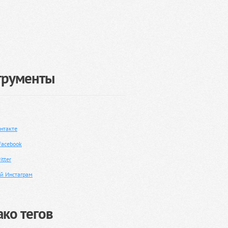
трументы
нтакте
Facebook
tter
й Инстаграм
ко тегов