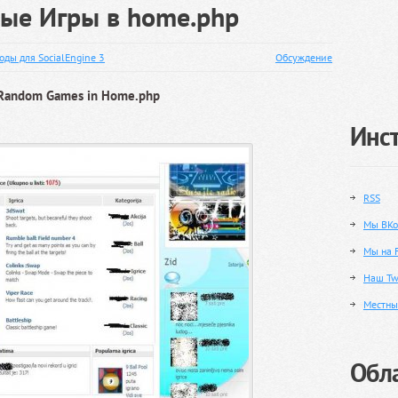
ые Игры в home.php
оды для SocialEngine 3
Обсуждение
 Random Games in Home.php
Инс
RSS
Мы ВКо
Мы на 
Наш Twi
Местны
Обла