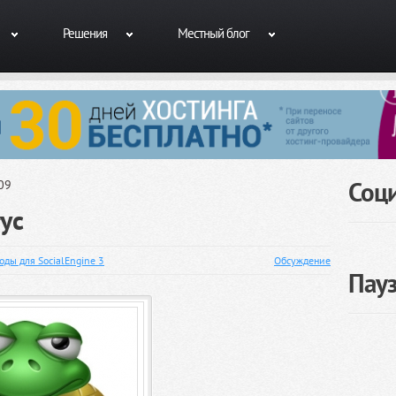
Решения
Местный блог
Соц
09
тус
оды для SocialEngine 3
Обсуждение
Пау