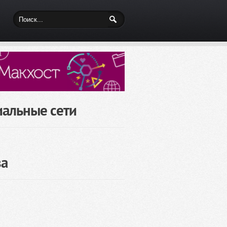
иальные сети
за