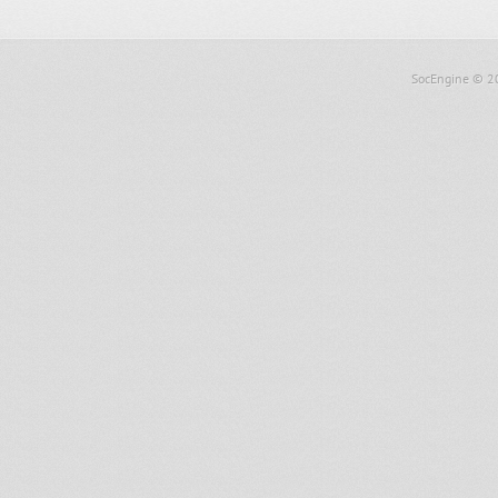
SocEngine
© 2