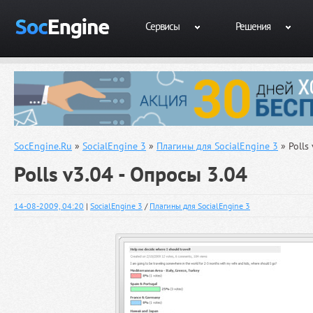
Сервисы
Решения
SocEngine.Ru
»
SocialEngine 3
»
Плагины для SocialEngine 3
» Polls
Polls v3.04 - Опросы 3.04
14-08-2009, 04:20
|
SocialEngine 3
/
Плагины для SocialEngine 3