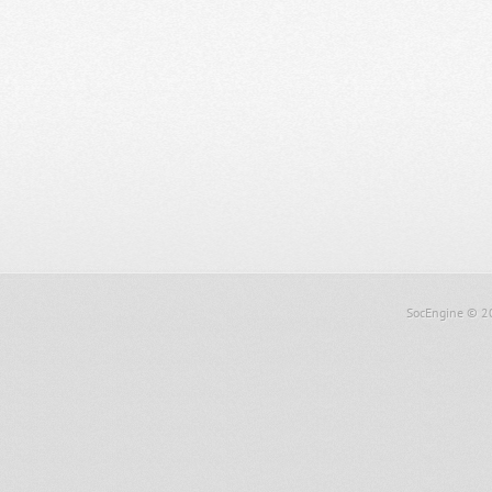
SocEngine
© 2