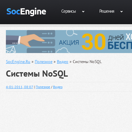
Сервисы
Решения
SocEngine.Ru
»
Полезное
»
Видео
» Системы NoSQL
Системы NoSQL
4-01-2011, 08:07
|
Полезное
/
Видео