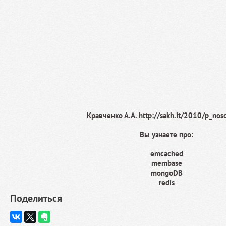
Кравченко А.А. http://sakh.it/2010/p_nosq
Вы узнаете про:
emcached
membase
mongoDB
redis
Поделиться