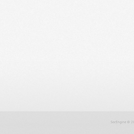
SocEngine
© 2