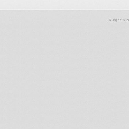
SocEngine
© 2