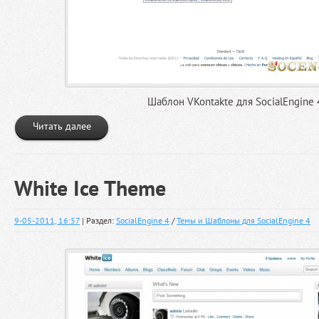
Шаблон VKontakte для SocialEngine 
Читать далее
White Ice Theme
9-05-2011, 16:57
| Раздел:
SocialEngine 4
/
Темы и Шаблоны для SocialEngine 4