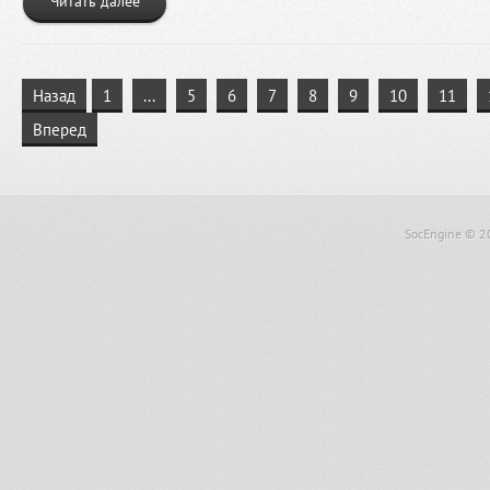
Читать далее
Назад
1
...
5
6
7
8
9
10
11
Вперед
SocEngine
© 2