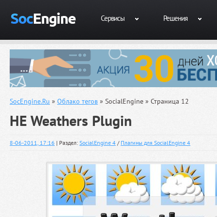
Сервисы
Решения
SocEngine.Ru
»
Облако тегов
» SocialEngine » Страница 12
HE Weathers Plugin
8-06-2011, 17:16
| Раздел:
SocialEngine 4
/
Плагины для SocialEngine 4