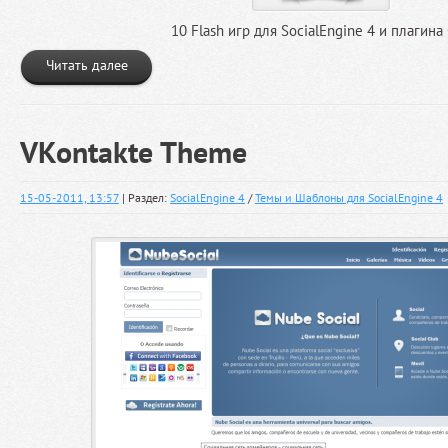
10 Flash игр для SocialEngine 4 и плагин
Читать далее
VKontakte Theme
15-05-2011, 13:57
| Раздел:
SocialEngine 4
/
Темы и Шаблоны для SocialEngine 4