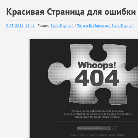
Красивая Страница для ошибки
9-05-2011, 16:41
| Раздел:
SocialEngine 4
/
Темы и Шаблоны для SocialEngine 4