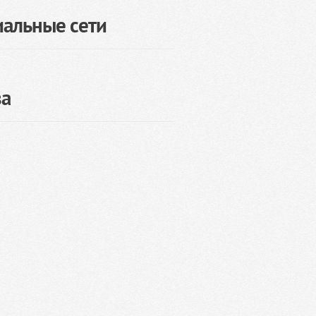
иальные сети
за