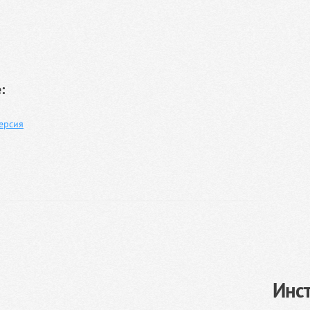
:
Версия
Инс