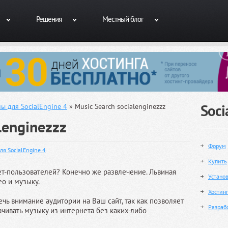
Решения
Местный блог
Soci
ы для SocialEngine 4
» Music Search socialenginezzz
lenginezzz
Форум
ля SocialEngine 4
Купить
т-пользователей? Конечно же развлечение. Львиная
Устано
ео и музыку.
Хостин
чь внимание аудитории на Ваш сайт, так как позволяет
Разраб
ачивать музыку из интернета без каких-либо