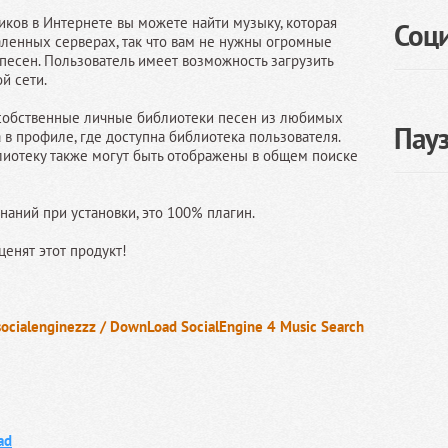
ков в Интернете вы можете найти музыку, которая
Соц
даленных серверах, так что вам не нужны огромные
 песен. Пользователь имеет возможность загрузить
й сети.
 собственные личные библиотеки песен из любимых
Пау
 в профиле, где доступна библиотека пользователя.
лиотеку также могут быть отображены в общем поиске
наний при установки, это 100% плагин.
ценят этот продукт!
socialenginezzz / DownLoad SocialEngine 4 Music Search
ad