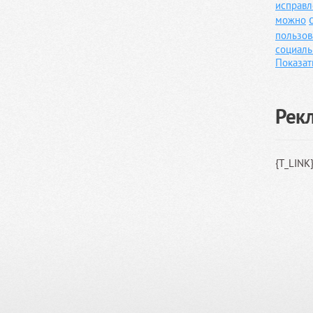
исправл
можно
пользов
социаль
Показат
Рек
{T_LINK