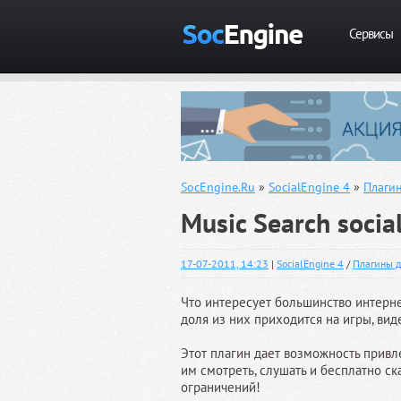
Сервисы
SocEngine.Ru
»
SocialEngine 4
»
Плагин
Music Search socia
17-07-2011, 14:23
|
SocialEngine 4
/
Плагины д
Что интересует большинство интерне
доля из них приходится на игры, вид
Этот плагин дает возможность привле
им смотреть, слушать и бесплатно ск
ограничений!