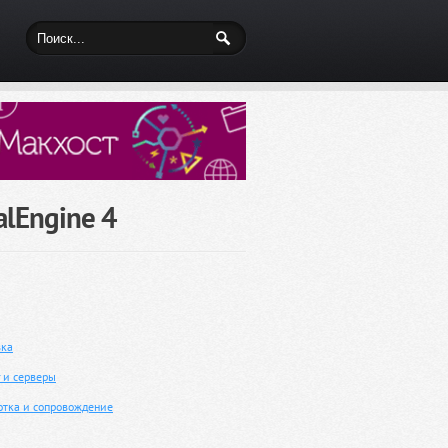
alEngine 4
вка
г и серверы
отка и сопровождение