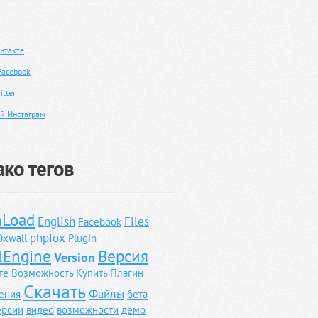
нтакте
Facebook
tter
й Инстаграм
ко тегов
Load
English
Files
Facebook
phpfox
Oxwall
Plugin
lEngine
Версия
Version
те
Возможность
Купить
Плагин
Скачать
Файлы
ения
бета
ерсии
видео
возможности
демо