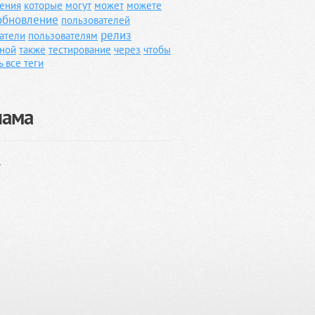
ения
которые
могут
может
можете
обновление
пользователей
релиз
атели
пользователям
ной
также
тестирование
через
чтобы
ь все теги
лама
}