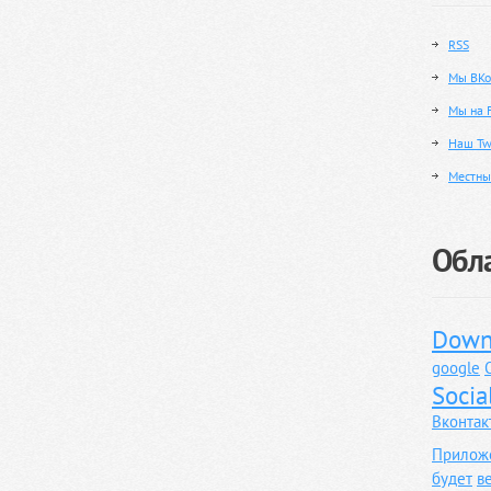
RSS
Мы ВКо
Мы на 
Наш Twi
Местны
Обла
Down
google
Socia
Вконтак
Прилож
будет
в