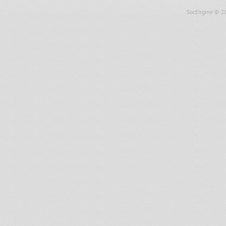
SocEngine
© 2