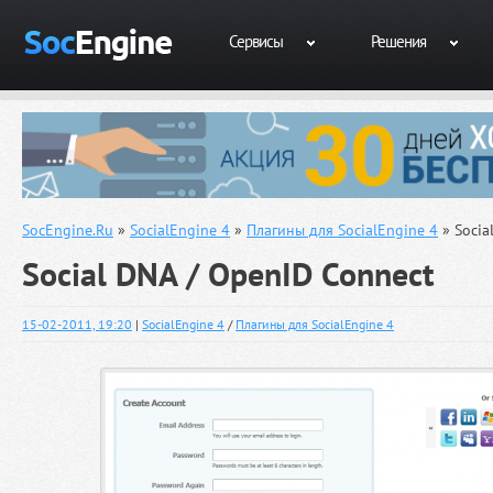
Сервисы
Решения
SocEngine.Ru
»
SocialEngine 4
»
Плагины для SocialEngine 4
» Socia
Social DNA / OpenID Connect
15-02-2011, 19:20
|
SocialEngine 4
/
Плагины для SocialEngine 4