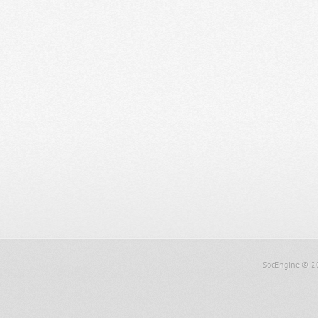
SocEngine
© 2