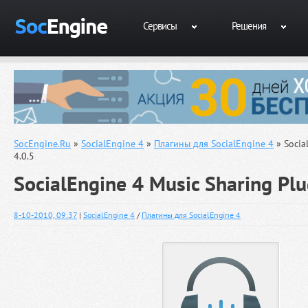
Сервисы
Решения
SocEngine.Ru
»
SocialEngine 4
»
Плагины для SocialEngine 4
» Socia
4.0.5
SocialEngine 4 Music Sharing Plu
8-10-2010, 09:37
|
SocialEngine 4
/
Плагины для SocialEngine 4