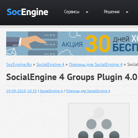
Сервисы
Решения
SocEngine.Ru
»
SocialEngine 4
»
Плагины для SocialEngine 4
» Socia
SocialEngine 4 Groups Plugin 4.0
19-09-2010, 10:35
|
SocialEngine 4
/
Плагины для SocialEngine 4