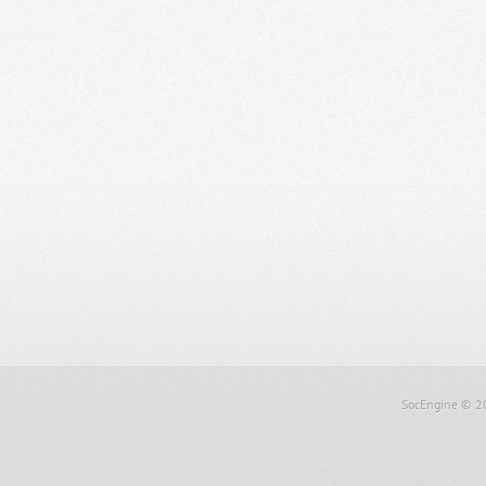
SocEngine
© 2