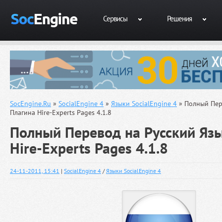
Сервисы
Решения
SocEngine.Ru
»
SocialEngine 4
»
Языки SocialEngine 4
» Полный Пер
Плагина Hire-Experts Pages 4.1.8
Полный Перевод на Русский Яз
Hire-Experts Pages 4.1.8
24-11-2011, 15:41
|
SocialEngine 4
/
Языки SocialEngine 4