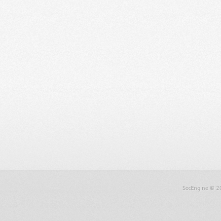
SocEngine
© 2