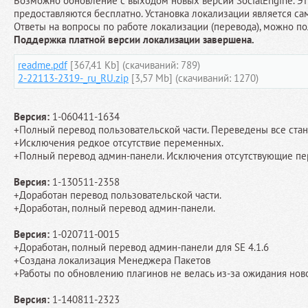
Возможно обновление с выходом новых версий SocialEngine. Э
предоставляются бесплатно. Установка локализации является с
Ответы на вопросы по работе локализации (перевода), можно по
Поддержка платной версии локализации завершена.
readme.pdf
[367,41 Kb] (cкачиваний: 789)
2-22113-2319-_ru_RU.zip
[3,57 Mb] (cкачиваний: 1270)
Версия:
1-060411-1634
+Полный перевод пользовательской части. Переведены все ста
+Исключения редкое отсутствие переменных.
+Полный перевод админ-панели. Исключения отсутствующие п
Версия:
1-130511-2358
+Доработан перевод пользовательской части.
+Доработан, полный перевод админ-панели.
Версия:
1-020711-0015
+Доработан, полный перевод админ-панели для SE 4.1.6
+Создана локализация Менеджера Пакетов
+Работы по обновлению плагинов не велась из-за ожидания нов
Версия:
1-140811-2323