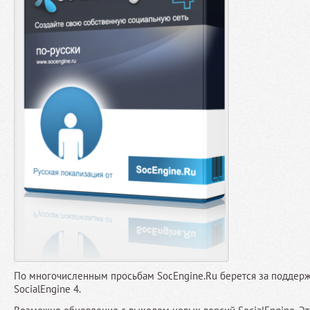
По многочисленным просьбам SocEngine.Ru берется за поддерж
SocialEngine 4.