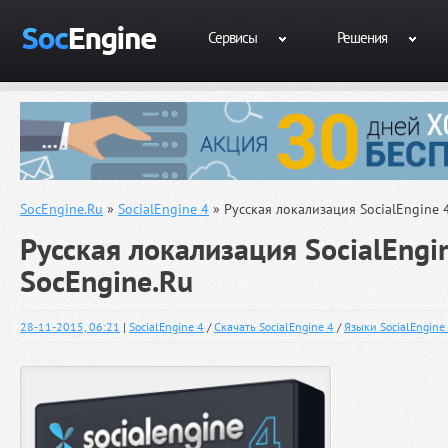
Сервисы
Решения
SocEngine.Ru
»
SocialEngine 4
» Русская локализация SocialEngine 4
Русская локализация SocialEngin
SocEngine.Ru
28-11-2015, 06:21
|
SocialEngine 4
/
Скачать SocialEngine 4
/
Языки SocialEngine