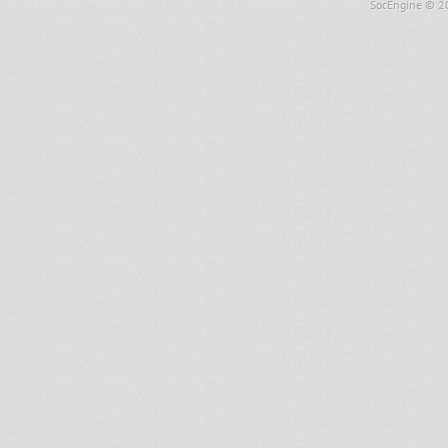
SocEngine
© 2