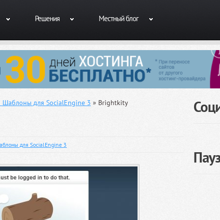
Решения
Местный блог
Соц
 Шаблоны для SocialEngine 3
» Brightkity
блоны для SocialEngine 3
Пау