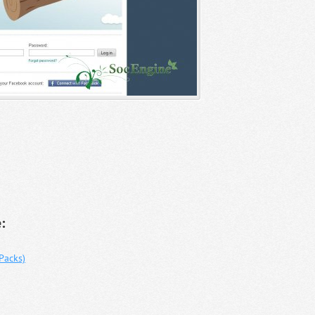
:
 Packs)