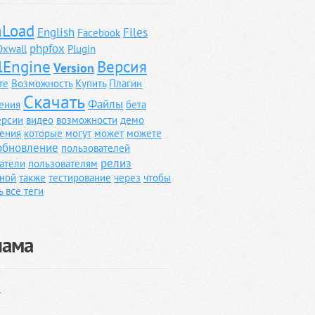
Load
English
Files
Facebook
phpfox
Oxwall
Plugin
lEngine
Версия
Version
те
Возможность
Купить
Плагин
Скачать
Файлы
ения
бета
ерсии
видео
возможности
демо
ения
которые
могут
может
можете
обновление
пользователей
релиз
атели
пользователям
ной
также
тестирование
через
чтобы
ь все теги
лама
}