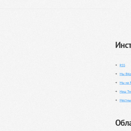
Инс
RSS
Мы ВКо
Мы на 
Наш Twi
Местны
Обла