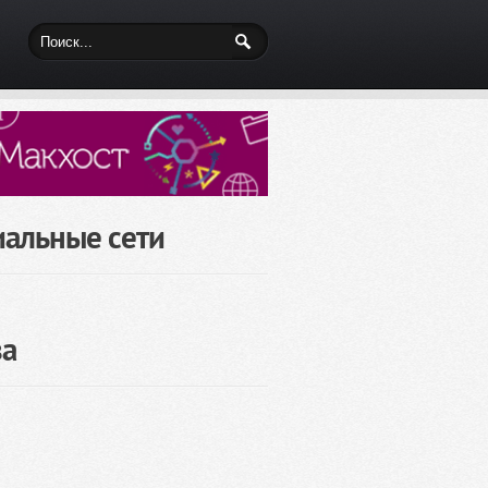
иальные сети
за