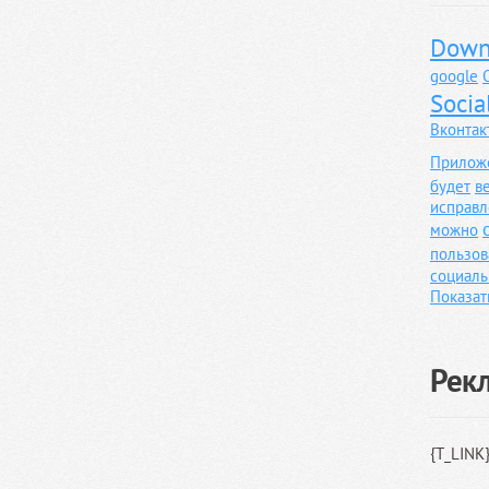
Down
google
Socia
Вконтак
Прилож
будет
в
исправл
можно
пользов
социаль
Показат
Рек
{T_LINK