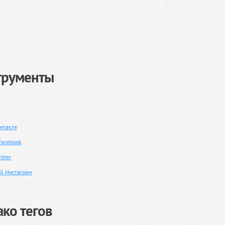
трументы
нтакте
Facebook
tter
й Инстаграм
ко тегов