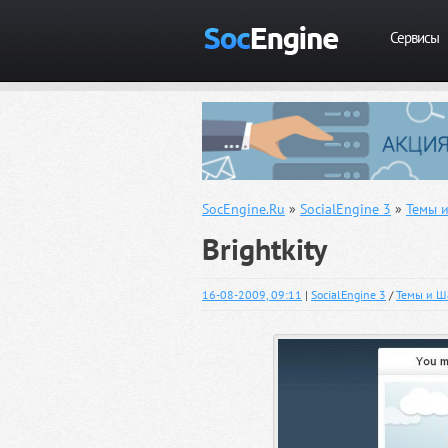
Сервисы
SocEngine.Ru
»
SocialEngine 3
»
Темы и
Brightkity
16-08-2009, 09:11
|
SocialEngine 3
/
Темы и Ша