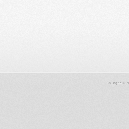
SocEngine
© 2