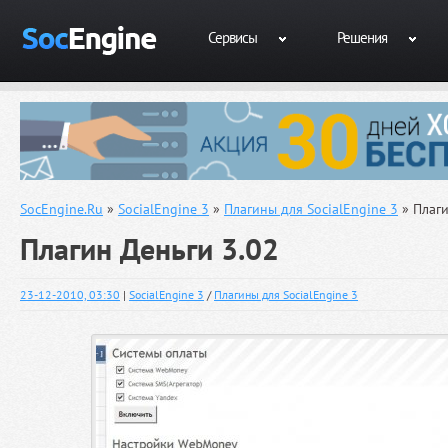
Сервисы
Решения
SocEngine.Ru
»
SocialEngine 3
»
Плагины для SocialEngine 3
» Плаги
Плагин Деньги 3.02
23-12-2010, 03:30
|
SocialEngine 3
/
Плагины для SocialEngine 3