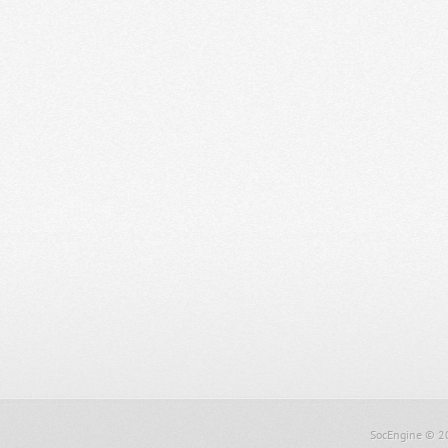
SocEngine
© 2