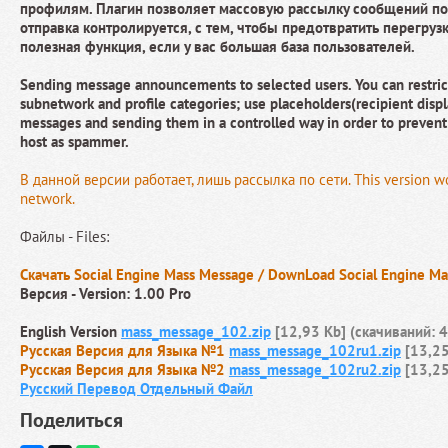
профилям. Плагин позволяет массовую рассылку сообщений по
отправка контролируется, с тем, чтобы предотвратить перегрузк
полезная функция, если у вас большая база пользователей.
Sending message announcements to selected users. You can restrict 
subnetwork and profile categories; use placeholders(recipient dis
messages and sending them in a controlled way in order to prevent
host as spammer.
В данной версии работает, лишь рассылка по сети. This version wo
network.
Файлы - Files:
Скачать Social Engine Mass Message / DownLoad Social Engine M
Версия - Version: 1.00 Pro
English Version
mass_message_102.zip
[12,93 Kb] (cкачиваний: 
Русская Версия для Языка №1
mass_message_102ru1.zip
[13,25
Русская Версия для Языка №2
mass_message_102ru2.zip
[13,25
Русский Перевод Отдельный Файл
Поделиться