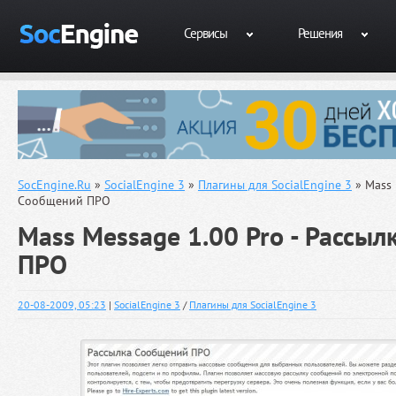
Сервисы
Решения
SocEngine.Ru
»
SocialEngine 3
»
Плагины для SocialEngine 3
» Mass 
Сообщений ПРО
Mass Message 1.00 Pro - Рассы
ПРО
20-08-2009, 05:23
|
SocialEngine 3
/
Плагины для SocialEngine 3