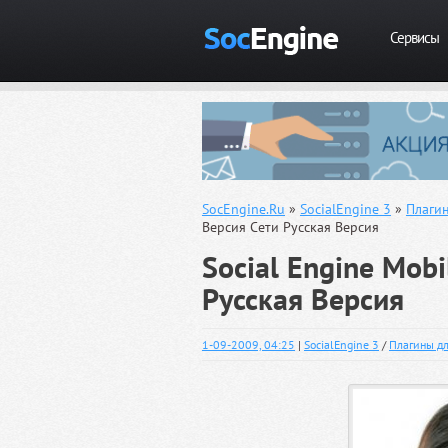
Сервисы
SocEngine.Ru
»
SocialEngine 3
»
Плагин
Версия Сети Русская Версия
Social Engine Mob
Русская Версия
1-09-2009, 04:25
|
SocialEngine 3
/
Плагины дл