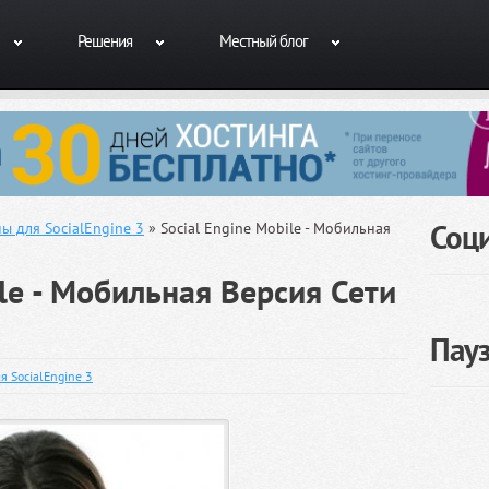
Решения
Местный блог
Соц
ы для SocialEngine 3
» Social Engine Mobile - Мобильная
ile - Мобильная Версия Сети
Пау
я SocialEngine 3