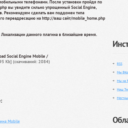
мобильными телефонами. После установки пройдя по
.php вы увидите сильно упрощенный Social Engine,
в. Рекомендуем сделать вам поддомен типа
него переадресацию на http://ваш сайт/mobile_home.php
 Локализации данного плагина в близайшие время.
Инс
oad Social Engine Mobile /
95 Kb] (cкачиваний: 2084)
RSS
Мы ВКо
Мы на 
Наш Twi
Местны
:
Обла
ина Mobile