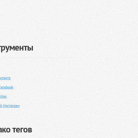
трументы
нтакте
Facebook
tter
й Инстаграм
ко тегов