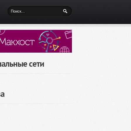
иальные сети
за