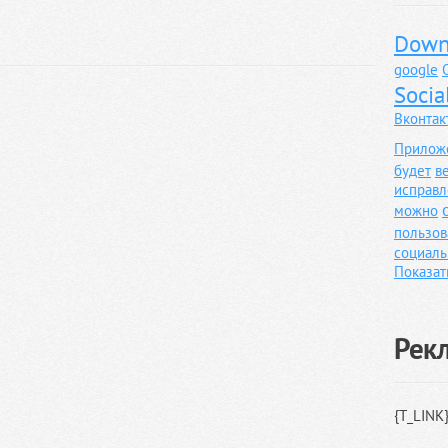
Down
google
Socia
Вконтак
Прилож
будет
в
исправл
можно
пользов
социаль
Показат
Рек
{T_LINK