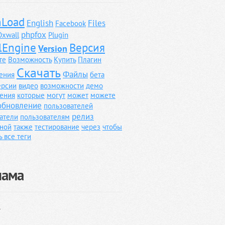
Load
English
Files
Facebook
phpfox
Oxwall
Plugin
lEngine
Версия
Version
те
Возможность
Купить
Плагин
Скачать
Файлы
ения
бета
ерсии
видео
возможности
демо
ения
которые
могут
может
можете
обновление
пользователей
релиз
атели
пользователям
ной
также
тестирование
через
чтобы
ь все теги
лама
}