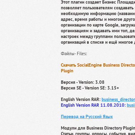
Этот плагин создает Бизнес Площадк
позволяет пользователям создавать 
необходимую информацию (название, 
адрес, время работы и многое другое
организации по карте Google, загруж
организациям и задавать ими топ, д
настроек между группами пользоват
организаций в списке и ещё многое д
Файлы- Files:
Скачать SocialEngine Business Directo
Plugin
Версия - Version: 3.08
Версия SE - Version SE: 3.15+
English Version RAR:
business_director
English Version RAR 11.08.2010:
busi
Перевод на Русский Язык
Модули для Business Directory Plugin
Статьи, группы, опросы, события, ви