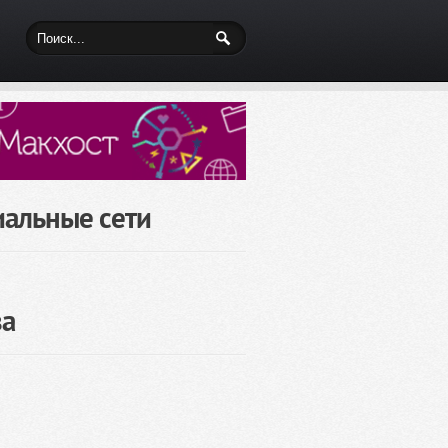
иальные сети
за