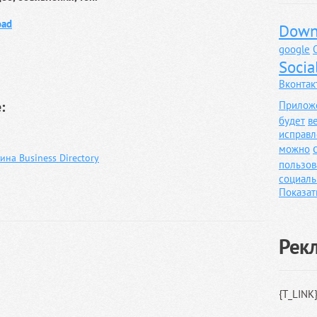
oad
Down
google
Socia
Вконтак
:
Прилож
будет
в
исправл
можно
на Business Directory
пользов
социаль
Показат
Рек
{T_LINK