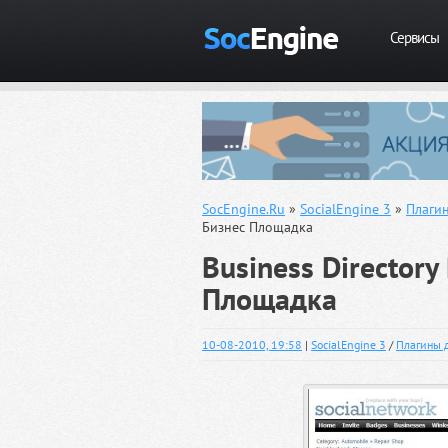
Сервисы
SocEngine.Ru
»
SocialEngine 3
»
Плагин
Бизнес Площадка
Business Directory
Площадка
10-08-2010, 19:58
|
SocialEngine 3
/
Плагины д