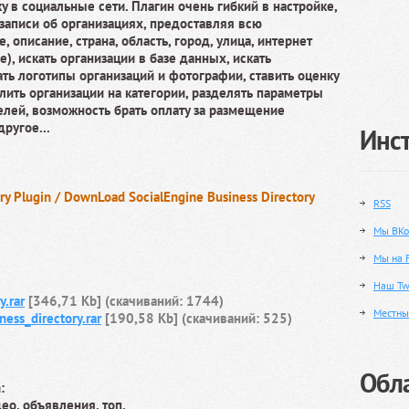
у в социальные сети. Плагин очень гибкий в настройке,
записи об организациях, предоставляя всю
описание, страна, область, город, улица, интернет
), искать организации в базе данных, искать
ать логотипы организаций и фотографии, ставить оценку
елить организации на категории, разделять параметры
елей, возможность брать оплату за размещение
ругое...
Инс
ry Plugin / DownLoad SocialEngine Business Directory
RSS
Мы ВКо
Мы на 
Наш Twi
y.rar
[346,71 Kb] (cкачиваний: 1744)
Местны
ness_directory.rar
[190,58 Kb] (cкачиваний: 525)
Обла
:
део, объявления, топ.