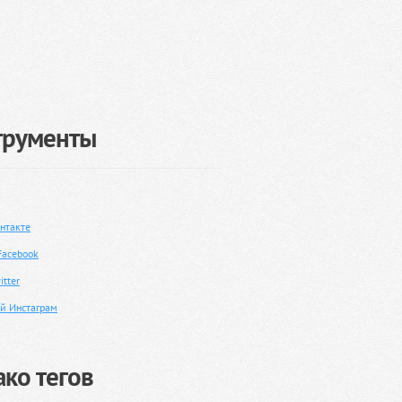
трументы
нтакте
Facebook
tter
й Инстаграм
ко тегов