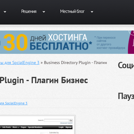
Решения
Местный блог
Соц
ы для SocialEngine 3
» Business Directory Plugin - Плагин
 Plugin - Плагин Бизнес
Пау
ля SocialEngine 3