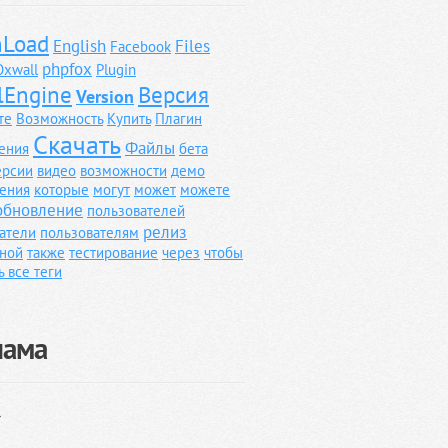
Load
English
Files
Facebook
phpfox
Oxwall
Plugin
lEngine
Версия
Version
те
Возможность
Купить
Плагин
Скачать
Файлы
ения
бета
ерсии
видео
возможности
демо
ения
которые
могут
может
можете
обновление
пользователей
релиз
атели
пользователям
ной
также
тестирование
через
чтобы
ь все теги
лама
}