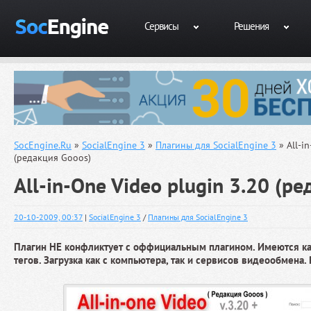
Сервисы
Решения
SocEngine.Ru
»
SocialEngine 3
»
Плагины для SocialEngine 3
» All-i
(редакция Gooos)
All-in-One Video plugin 3.20 (р
20-10-2009, 00:37
|
SocialEngine 3
/
Плагины для SocialEngine 3
Плагин НЕ конфликтует с оффициальным плагином. Имеются ка
тегов. Загрузка как с компьютера, так и сервисов видеообмена