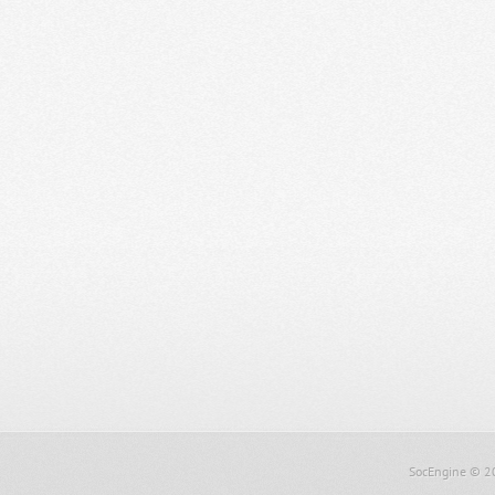
SocEngine
© 2