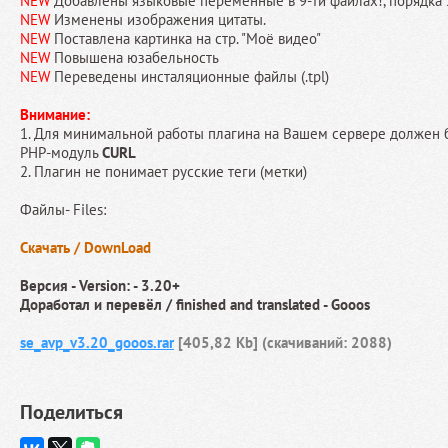
NEW
Добавлены языковые переменные в 9-ти файлах!, порядка 
NEW
Изменены изображения цитаты.
NEW
Поставлена картинка на стр. "Моё видео"
NEW
Повышена юзабельность
NEW
Переведены инсталяционные файлы (.tpl)
Внимание:
1. Для минимальной работы плагина на Вашем сервере должен 
PHP-модуль
CURL
2. Плагин не понимает русские теги (метки)
Файлы- Files:
Скачать / DownLoad
Версия - Version: - 3.20+
Доработал и перевёл / finished and translated - Gooos
se_avp_v3.20_gooos.rar
[405,82 Kb] (cкачиваний: 2088)
Поделиться