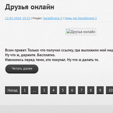
Друзья онлайн
12-02-2010, 10:25
| Раздел:
SocialEngine 3
/
Моды для SocialEngine 3
Всем привет. Только что получил ссылку, где выложили мой мо
Ну что ж, держите. Бесплатно.
Извиняюсь перед теми, кто покупал. Ну что ж делать то.
Читать далее
Назад
1
...
3
4
5
6
7
8
9
10