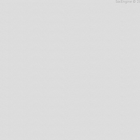
SocEngine
© 2