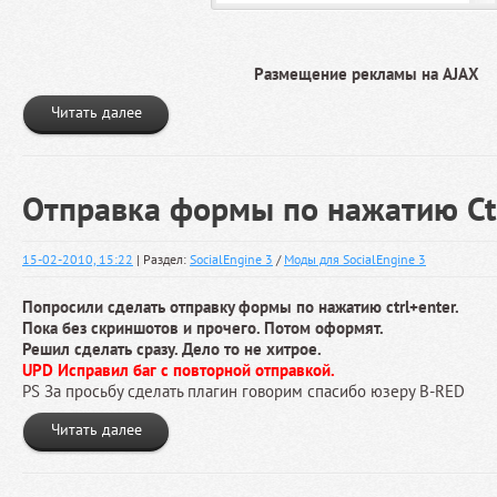
Размещение рекламы на AJAX
Читать далее
Отправка формы по нажатию Ctr
15-02-2010, 15:22
| Раздел:
SocialEngine 3
/
Моды для SocialEngine 3
Попросили сделать отправку формы по нажатию ctrl+enter.
Пока без скриншотов и прочего. Потом оформят.
Решил сделать сразу. Дело то не хитрое.
UPD Исправил баг с повторной отправкой.
PS За просьбу сделать плагин говорим спасибо юзеру B-RED
Читать далее