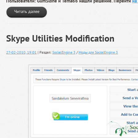
Пользователи: GumSlone и Tema66 нашли решение. Перейти
на
Читать далее
Skype Utilities Modification
27-02-2010, 19:01
| Раздел:
SocialEngine 3
/
Моды для SocialEngine 3