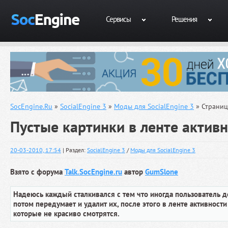
Сервисы
Решения
SocEngine.Ru
»
SocialEngine 3
»
Моды для SocialEngine 3
» Страниц
Пустые картинки в ленте актив
20-03-2010, 17:54
| Раздел:
SocialEngine 3
/
Моды для SocialEngine 3
Взято с форума
Talk.SocEngine.ru
автор
GumSlone
Надеюсь каждый сталкивался с тем что иногда пользователь д
потом передумает и удалит их, после этого в ленте активност
которые не красиво смотрятся.