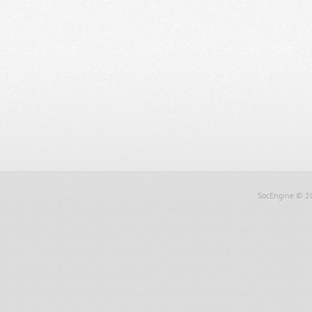
SocEngine
© 2