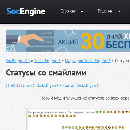
Сервисы
Решения
SocEngine.Ru
»
SocialEngine 3
»
Моды для SocialEngine 3
» Статусы
Статусы со смайлами
28-05-2011, 16:47
|
SocialEngine 3
/
Моды для SocialEngine 3
Новый мод и улучшение статусов во всех вер