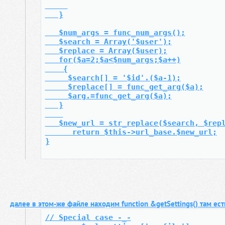
   }
   $num_args = func_num_args();
   $search = Array('$user');
   $replace = Array($user);
   for($a=2;$a<$num_args;$a++)
    {
     $search[] = '$id'.($a-1);
     $replace[] = func_get_arg($a);
     $arg.=func_get_arg($a);
   }
   $new_url = str_replace($search, $rep
      return $this->url_base.$new_url;
}
далее в этом-же файле находим function &getSettings() там ест
// Special case -_-