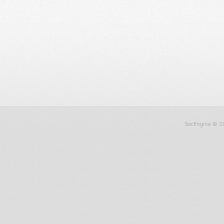
SocEngine
© 2