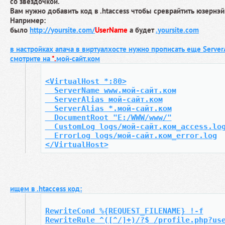
со звездочкой.
Вам нужно добавить код в .htaccess чтобы среврайтить юзернэ
Например:
было
http://yoursite.com/
UserName
а будет
.yoursite.com
в настройках апача в виртуалхосте нужно прописать еще Server
смотрите на
*.
мой-сайт.ком
<VirtualHost *:80>
  ServerName www.мой-сайт.ком
  ServerAlias мой-сайт.ком
  ServerAlias *.мой-сайт.ком
  DocumentRoot "E:/WWW/www/"
  CustomLog logs/мой-сайт.ком_access.lo
  ErrorLog logs/мой-сайт.ком_error.log
</VirtualHost>
ищем в .htaccess код:
RewriteCond %{REQUEST_FILENAME} !-f
RewriteRule ^([^/]+)/?$ /profile.php?us