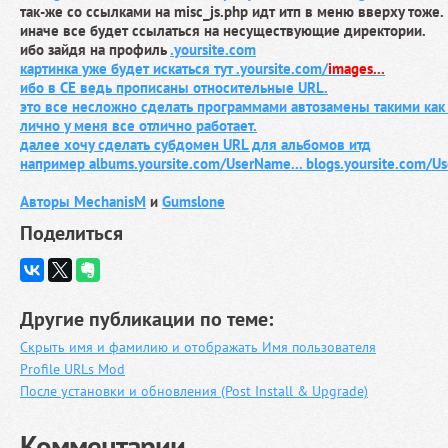
так-же со ссылками на misc_js.php идт итп в меню вверху тоже.
иначе все будет ссылаться на несуществующие директории.
ибо зайдя на профиль
.yoursite.com
картинка уже будет искаться тут
.yoursite.com/
images...
ибо в СЕ ведь прописаны относительные URL.
это все несложно сделать программами автозамены такими как 
лично у меня все отлично работает.
далее хочу сделать субдомен URL для альбомов итд
например albums.yoursite.com/UserName... blogs.yoursite.com/U
Авторы
MechanisM
и
Gumslone
Поделиться
Другие публикации по теме:
Скрыть имя и фамилию и отображать Имя пользователя
Profile URLs Mod
После установки и обновления (Post Install & Upgrade)
Комментарии