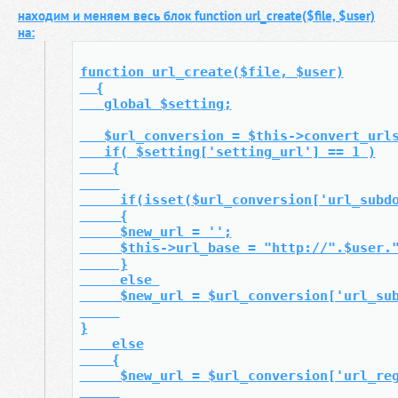
находим и меняем весь блок function url_create($file, $user)
на:
function url_create($file, $user)
  {
   global $setting;
   $url_conversion = $this->convert_url
   if( $setting['setting_url'] == 1 )
    {
     if(isset($url_conversion['url_subd
     {
     $new_url = '';
     $this->url_base = "http://".$user.
     }
     else 
     $new_url = $url_conversion['url_su
}
    else
    {
     $new_url = $url_conversion['url_re