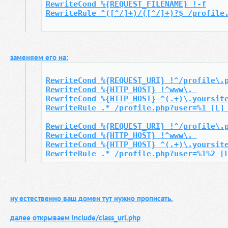
RewriteCond %{REQUEST_FILENAME} !-f
RewriteRule ^([^/]+)/([^/]+)?$ /profile
заменяем его на:
RewriteCond %{REQUEST_URI} !^/profile\.
RewriteCond %{HTTP_HOST} !^www\. 
RewriteCond %{HTTP_HOST} ^(.+)\.yoursit
RewriteRule .* /profile.php?user=%1 [L]
RewriteCond %{REQUEST_URI} !^/profile\.
RewriteCond %{HTTP_HOST} !^www\. 
RewriteCond %{HTTP_HOST} ^(.+)\.yoursit
RewriteRule .* /profile.php?user=%1%2 [
ну естественно ваш домен тут нужно прописать.
далее открываем include/class_url.php