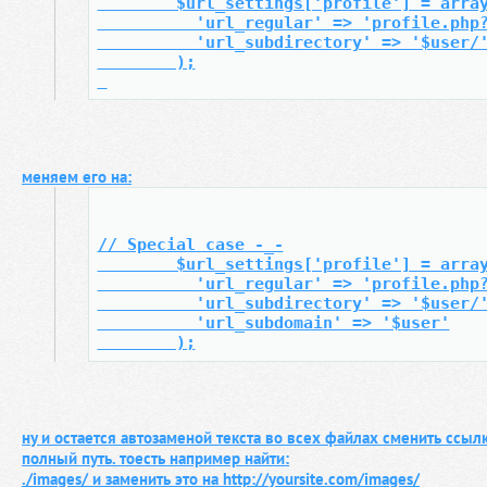
        $url_settings['profile'] = arra
          'url_regular' => 'profile.php
          'url_subdirectory' => '$user/
        );
меняем его на:
// Special case -_-
        $url_settings['profile'] = arra
          'url_regular' => 'profile.php
          'url_subdirectory' => '$user/
          'url_subdomain' => '$user'
        );
ну и остается автозаменой текста во всех файлах сменить ссыл
полный путь. тоесть например найти:
./images/ и заменить это на
http://yoursite.com/images/