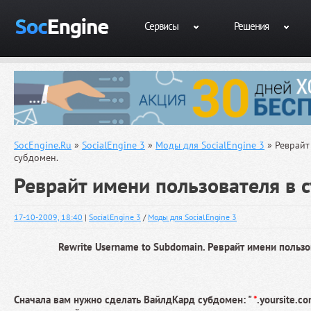
Сервисы
Решения
SocEngine.Ru
»
SocialEngine 3
»
Моды для SocialEngine 3
» Реврайт
субдомен.
Реврайт имени пользователя в 
17-10-2009, 18:40
|
SocialEngine 3
/
Моды для SocialEngine 3
Rewrite Username to Subdomain. Реврайт имени пользо
Сначала вам нужно сделать ВайлдКард субдомен: "
*
.yoursite.c